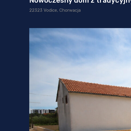
Nowoczesny dom z tradycyjn
22323 Vodice, Chorwacja