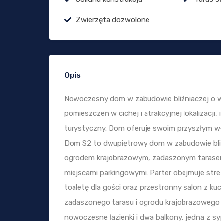
Zwierzęta dozwolone
Opis
Nowoczesny dom w zabudowie bliźniaczej o ws
pomieszczeń w cichej i atrakcyjnej lokalizacj
turystyczny. Dom oferuje swoim przyszłym wł
Dom S2 to dwupiętrowy dom w zabudowie bliźn
ogrodem krajobrazowym, zadaszonym tarasem
miejscami parkingowymi. Parter obejmuje str
toaletę dla gości oraz przestronny salon z kuc
zadaszonego tarasu i ogrodu krajobrazowego z 
nowoczesne łazienki i dwa balkony, jedna z s