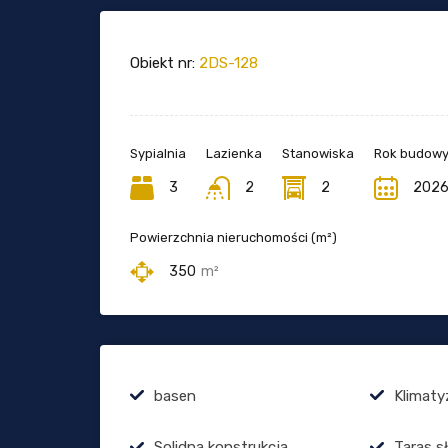
Obiekt nr:
2DS-128
Sypialnia
Lazienka
Stanowiska
Rok budow
3
2
2
202
Powierzchnia nieruchomości (m²)
350
m²
basen
Klimaty
Solidna konstrukcja
Taras s