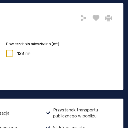
y
Powierzchnia mieszkalna (m²)
6
128
m²
Przystanek transportu
zacja
publicznego w pobliżu
łoneczny
Widok na miasto