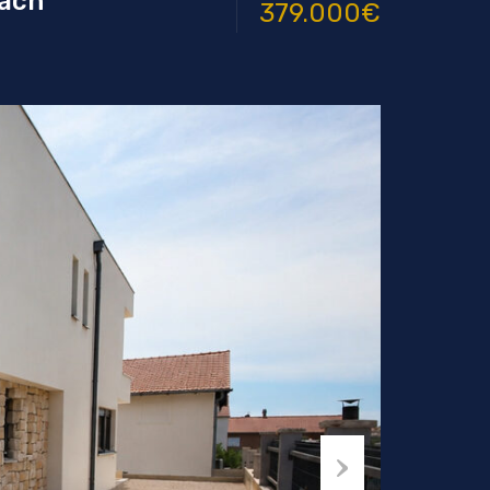
cach
379.000€