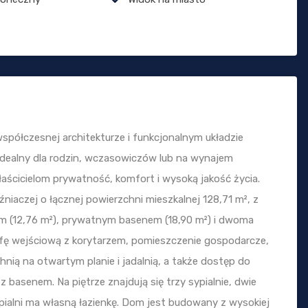
półczesnej architekturze i funkcjonalnym układzie
i, idealny dla rodzin, wczasowiczów lub na wynajem
aścicielom prywatność, komfort i wysoką jakość życia.
iaczej o łącznej powierzchni mieszkalnej 128,71 m², z
 (12,76 m²), prywatnym basenem (18,90 m²) i dwoma
efę wejściową z korytarzem, pomieszczenie gospodarcze,
hnią na otwartym planie i jadalnią, a także dostęp do
basenem. Na piętrze znajdują się trzy sypialnie, dwie
ypialni ma własną łazienkę. Dom jest budowany z wysokiej