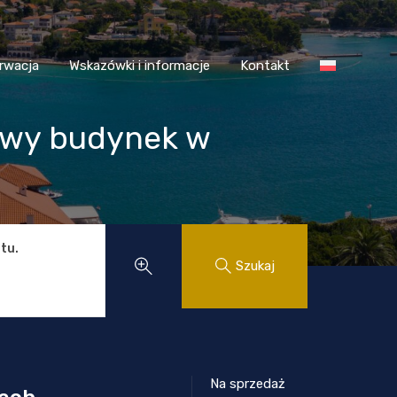
 Chorwacja
Wskazówki i informacje
Kontakt
rwacja
Wskazówki i informacje
Kontakt
owy budynek w
tu.
Szukaj
Na sprzedaż