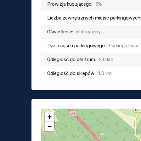
Prowizja kupującego:
3%
Liczba zewnętrznych miejsc parkingowych
Oświetlenie:
elektryczny
Typ miejsca parkingowego:
Parking otwar
Odległość do centrum:
2,0 km
Odległość do sklepów:
1,0 km
+
−