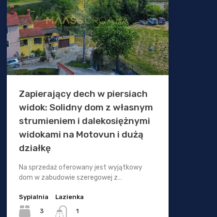
Zapierający dech w piersiach
widok: Solidny dom z własnym
strumieniem i dalekosiężnymi
widokami na Motovun i dużą
działkę
Na sprzedaż oferowany jest wyjątkowy
dom w zabudowie szeregowej z…
Sypialnia
Lazienka
3
1