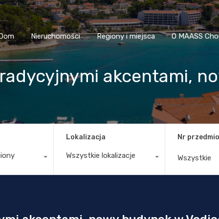
Dom
Nieruchomości
Regiony i miejsca
O MAASS
Dom
Nieruchomości
Regiony i miejsca
O MAASS Cho
radycyjnymi akcentami, n
Lokalizacja
Nr przedmio
giony
Wszystkie lokalizacje