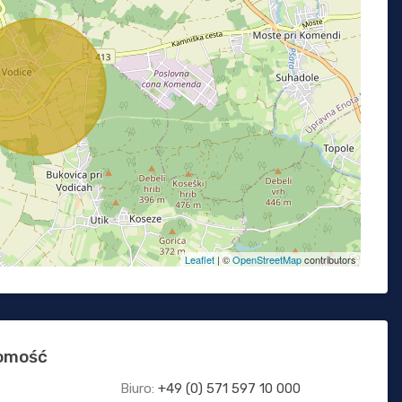
Leaflet
| ©
OpenStreetMap
contributors
homość
Biuro:
+49 (0) 571 597 10 000