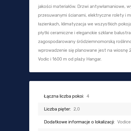
jakości materiałów. Drzwi antywłamaniowe, wy
przesuwanymi ścianami, elektryczne rolety i m
łazienkach, klimatyzacja we wszystkich pokoj
płytki ceramiczne i eleganckie szklane balust
zagospodarowany śródziemnomorską roślinnośc
wprowadzenie się planowane jest na wiosnę 2
Vodic i 1600 m od plaży Hangar.
Łączna liczba pokoi:
4
Liczba pięter:
2,0
Dodatkowe informacje o lokalizacji:
Vodice