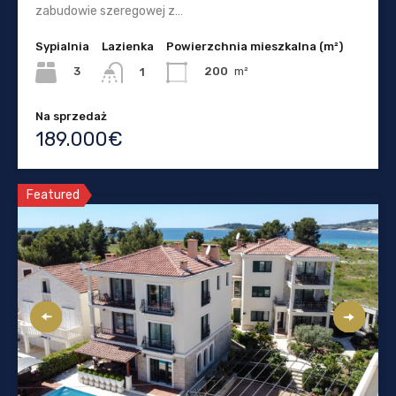
zabudowie szeregowej z…
Sypialnia
Lazienka
Powierzchnia mieszkalna (m²)
3
200
m²
1
Na sprzedaż
189.000€
Featured