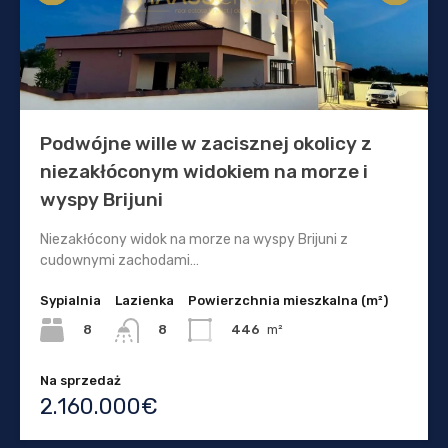
Podwójne wille w zacisznej okolicy z
niezakłóconym widokiem na morze i
wyspy Brijuni
Niezakłócony widok na morze na wyspy Brijuni z
cudownymi zachodami…
Sypialnia
Lazienka
Powierzchnia mieszkalna (m²)
8
446
m²
8
Na sprzedaż
2.160.000€