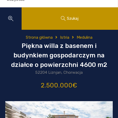
Szukaj
Strona główna
Istria
Medulina
Piękna willa z basenem i
budynkiem gospodarczym na
działce o powierzchni 4600 m2
52204 Liznjan, Chorwacja
2.500.000€