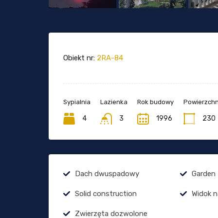
Obiekt nr:
2RA-84
Sypialnia
Lazienka
Rok budowy
Powierzchn
4
3
1996
230
Dach dwuspadowy
Garden
Solid construction
Widok n
Zwierzęta dozwolone