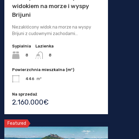
widokiem na morze i wyspy
Brijuni
Niezakłócony widok na morze na wyspy
Brijuni z cudownymi zachodami…
Sypialnia
Lazienka
8
8
Powierzchnia mieszkalna (m²)
446
m²
Na sprzedaż
2.160.000€
Featured