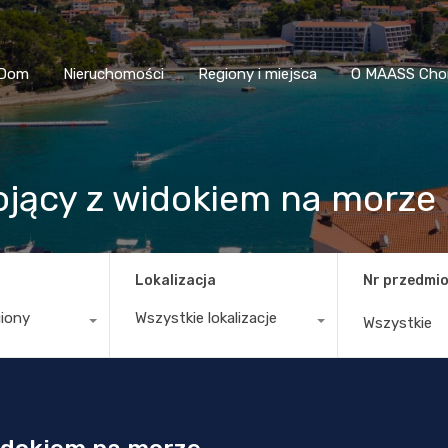
Dom
Nieruchomości
Regiony i miejsca
O MAASS
Dom
Nieruchomości
Regiony i miejsca
O MAASS Cho
jący z widokiem na morze
Lokalizacja
Nr przedmio
giony
Wszystkie lokalizacje