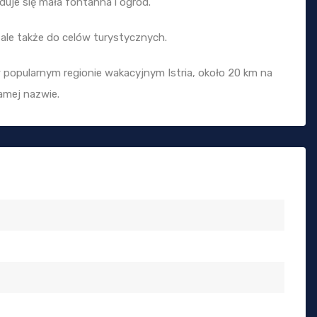
je się mała fontanna i ogród.
 ale także do celów turystycznych.
 w popularnym regionie wakacyjnym Istria, około 20 km na
samej nazwie.