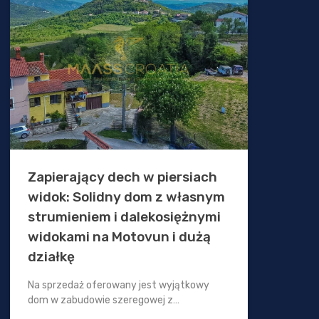
Zapierający dech w piersiach
widok: Solidny dom z własnym
strumieniem i dalekosiężnymi
widokami na Motovun i dużą
działkę
Na sprzedaż oferowany jest wyjątkowy
dom w zabudowie szeregowej z…