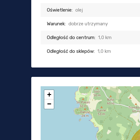
Oświetlenie:
olej
Warunek:
dobrze utrzymany
Odległość do centrum:
1,0 km
Odległość do sklepów:
1,0 km
+
−