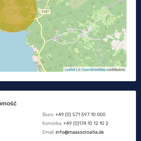
Leaflet
| ©
OpenStreetMap
contributors
homość
Biuro:
+49 (0) 571 597 10 000
Komórka:
+49 (0)174 10 12 10 2
Email:
info@maasscroatia.de