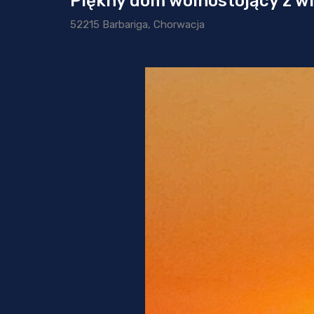
Piękny dom wolnostojący z w
52215 Barbariga, Chorwacja