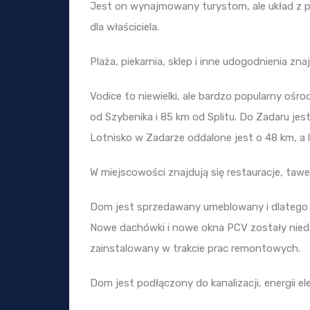
Jest on wynajmowany turystom, ale układ z 
dla właściciela.
Plaża, piekarnia, sklep i inne udogodnienia zn
Vodice to niewielki, ale bardzo popularny o
od Szybenika i 85 km od Splitu. Do Zadaru jes
Lotnisko w Zadarze oddalone jest o 48 km, a l
W miejscowości znajdują się restauracje, tawerny
Dom jest sprzedawany umeblowany i dlatego 
Nowe dachówki i nowe okna PCV zostały nied
zainstalowany w trakcie prac remontowych.
Dom jest podłączony do kanalizacji, energii el