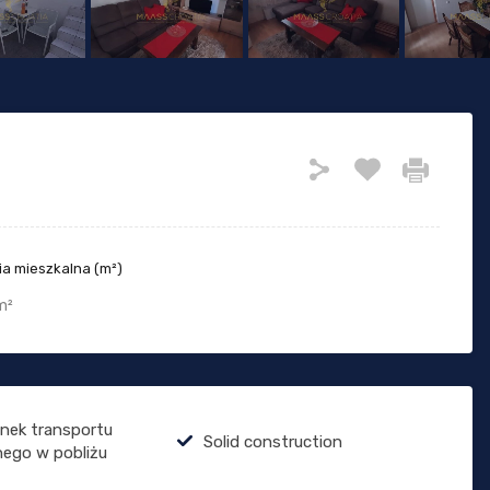
a mieszkalna (m²)
m²
nek transportu
Solid construction
nego w pobliżu