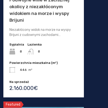
okolicy z niezakłóconym
widokiem na morze i wyspy
Brijuni
Niezakłócony widok na morze na wyspy
Brijuni z cudownymi zachodami…
Sypialnia
Lazienka
8
8
Powierzchnia mieszkalna (m²)
446
m²
Na sprzedaż
2.160.000€
Featured