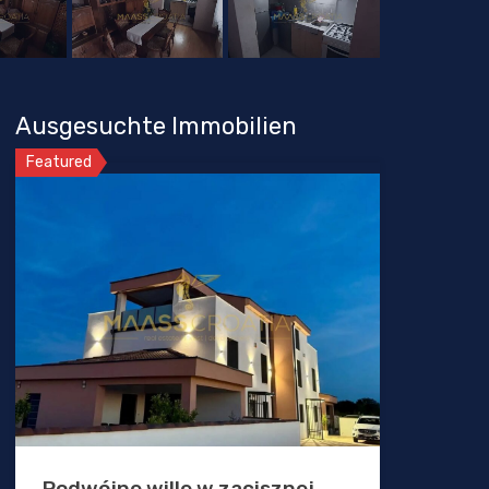
Ausgesuchte Immobilien
Featured
Podwójne wille w zacisznej