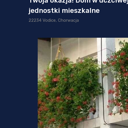
Twoja okazja! Dom w uczciwej 
jednostki mieszkalne
22234 Vodice, Chorwacja