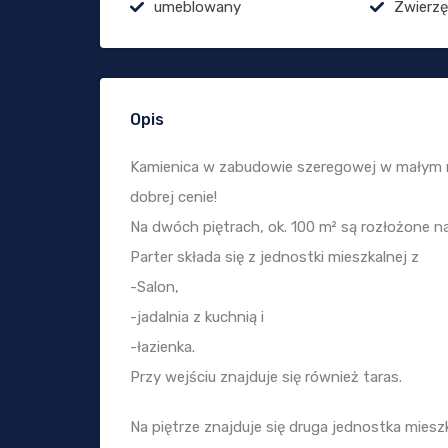
umeblowany
Zwierz
Opis
Kamienica w zabudowie szeregowej w małym 
dobrej cenie!
Na dwóch piętrach, ok. 100 m² są rozłożone na
Parter składa się z jednostki mieszkalnej z
-Salon,
-jadalnia z kuchnią i
-łazienka.
Przy wejściu znajduje się również taras.
Na piętrze znajduje się druga jednostka miesz