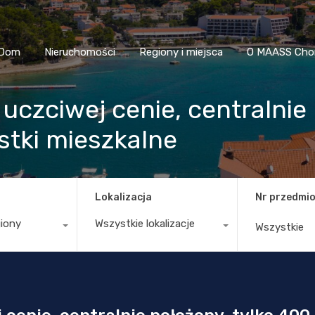
Dom
Nieruchomości
Regiony i miejsca
O MAASS
Dom
Nieruchomości
Regiony i miejsca
O MAASS Cho
uczciwej cenie, centralnie
stki mieszkalne
Lokalizacja
Nr przedmio
giony
Wszystkie lokalizacje