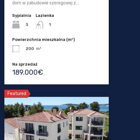
dom w zabudowie szeregowej z…
Sypialnia
Lazienka
3
1
Powierzchnia mieszkalna (m²)
200
m²
Na sprzedaż
189.000€
Featured