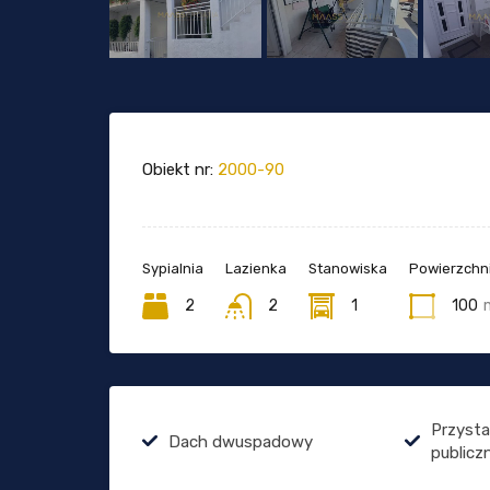
Obiekt nr:
2000-90
Sypialnia
Lazienka
Stanowiska
Powierzchni
2
2
1
100
Przysta
Dach dwuspadowy
publicz