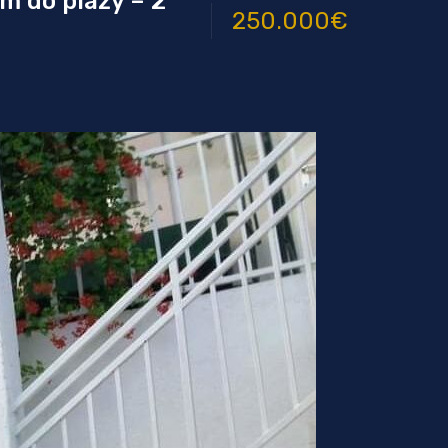
m do plaży – 2
250.000€