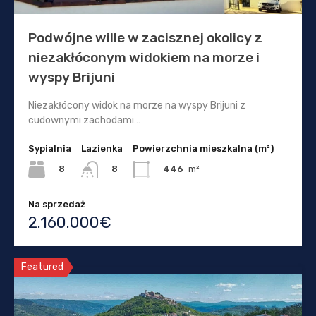
Podwójne wille w zacisznej okolicy z
niezakłóconym widokiem na morze i
wyspy Brijuni
Niezakłócony widok na morze na wyspy Brijuni z
cudownymi zachodami…
Sypialnia
Lazienka
Powierzchnia mieszkalna (m²)
8
446
m²
8
Na sprzedaż
2.160.000€
Featured