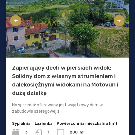
Zapierający dech w piersiach widok:
Solidny dom z własnym strumieniem i
dalekosiężnymi widokami na Motovun i
dużą działkę
Na sprzedaż oferowany jest wyjątkowy dom w
zabudowie szeregowej z…
Sypialnia
Lazienka
Powierzchnia mieszkalna (m²)
3
200
m²
1