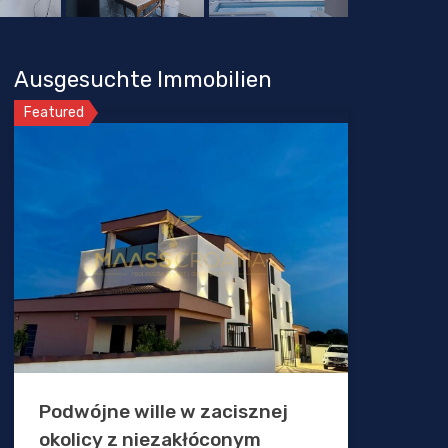
Ausgesuchte Immobilien
Featured
Podwójne wille w zacisznej
okolicy z niezakłóconym