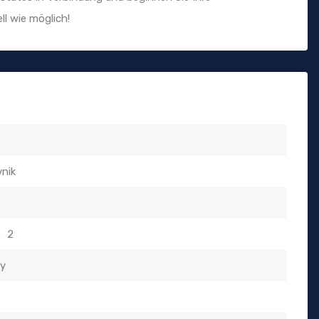
ll wie möglich!
nik
:
2
ty