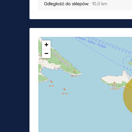
Odległość do sklepów:
10,0 km
+
−