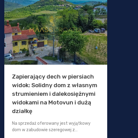
Zapierający dech w piersiach
widok: Solidny dom z własnym
strumieniem i dalekosiężnymi
widokami na Motovun i dużą
działkę
Na sprzedaż oferowany jest wyjątkowy
dom w zabudowie szeregowej z…