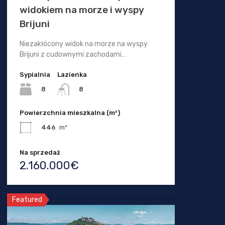
widokiem na morze i wyspy
Brijuni
Niezakłócony widok na morze na wyspy
Brijuni z cudownymi zachodami…
Sypialnia
Lazienka
8
8
Powierzchnia mieszkalna (m²)
446
m²
Na sprzedaż
2.160.000€
Featured