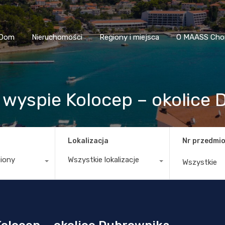
Dom
Nieruchomości
Regiony i miejsca
O MAASS
Dom
Nieruchomości
Regiony i miejsca
O MAASS Cho
 wyspie Kolocep – okolice
Lokalizacja
Nr przedmio
giony
Wszystkie lokalizacje