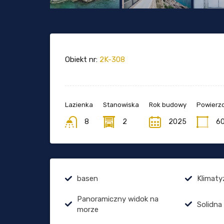
Obiekt nr:
2K-308
Lazienka
Stanowiska
Rok budowy
Powierzc
8
2
2025
6
basen
Klimaty
Panoramiczny widok na
Solidna
morze