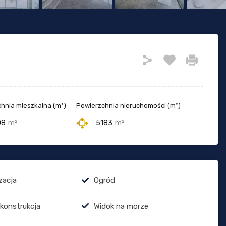
hnia mieszkalna (m²)
Powierzchnia nieruchomości (m²)
08
m²
5183
m²
zacja
Ogród
 konstrukcja
Widok na morze