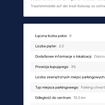
Traumimmobilie auf der Insel Kolocep so schne
Łączna liczba pokoi:
8
Liczba pięter:
2,0
Dodatkowe informacje o lokalizacji:
Dubrov
Prowizja kupującego:
3%
Liczba zewnętrznych miejsc parkingowych
Typ miejsca parkingowego:
Parking otwar
Odległość do centrum:
10,0 km