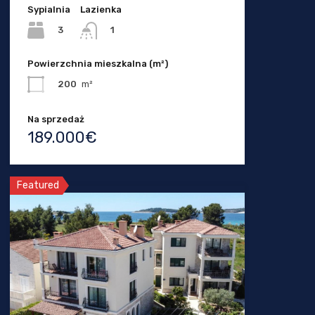
Sypialnia
Lazienka
3
1
Powierzchnia mieszkalna (m²)
200
m²
Na sprzedaż
189.000€
Featured