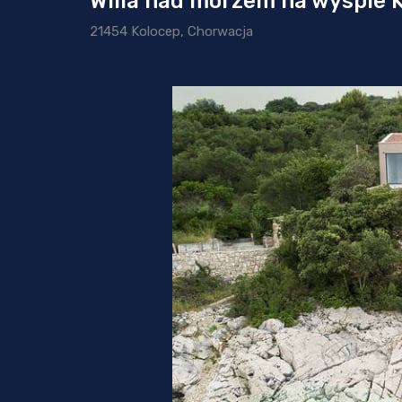
Willa nad morzem na wyspie 
21454 Kolocep, Chorwacja