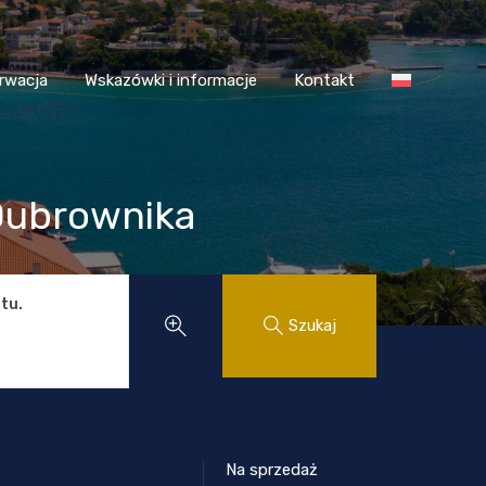
 Chorwacja
Wskazówki i informacje
Kontakt
rwacja
Wskazówki i informacje
Kontakt
 Dubrownika
tu.
Szukaj
Na sprzedaż