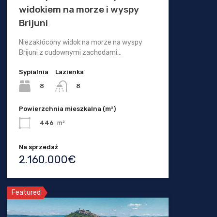
widokiem na morze i wyspy
Brijuni
Niezakłócony widok na morze na wyspy
Brijuni z cudownymi zachodami…
Sypialnia
Lazienka
8
8
Powierzchnia mieszkalna (m²)
446
m²
Na sprzedaż
2.160.000€
Featured