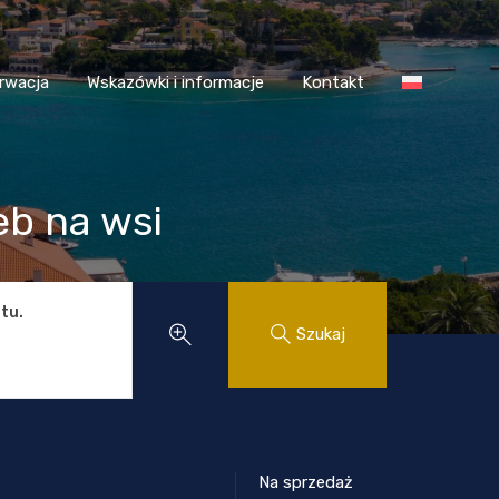
 Chorwacja
Wskazówki i informacje
Kontakt
rwacja
Wskazówki i informacje
Kontakt
eb na wsi
tu.
Szukaj
Na sprzedaż