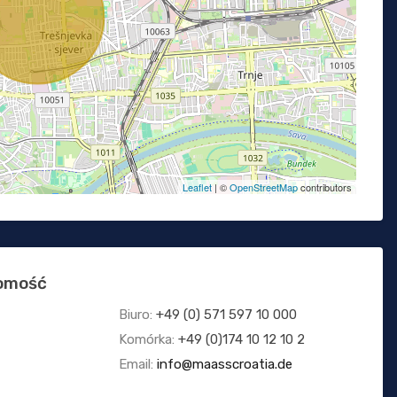
Leaflet
| ©
OpenStreetMap
contributors
homość
Biuro:
+49 (0) 571 597 10 000
Komórka:
+49 (0)174 10 12 10 2
Email:
info@maasscroatia.de