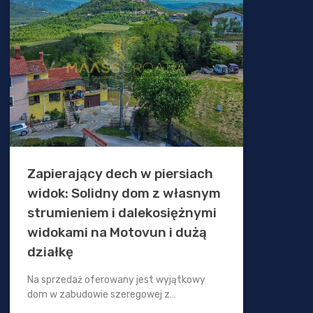
Zapierający dech w piersiach
widok: Solidny dom z własnym
strumieniem i dalekosiężnymi
widokami na Motovun i dużą
działkę
Na sprzedaż oferowany jest wyjątkowy
dom w zabudowie szeregowej z…