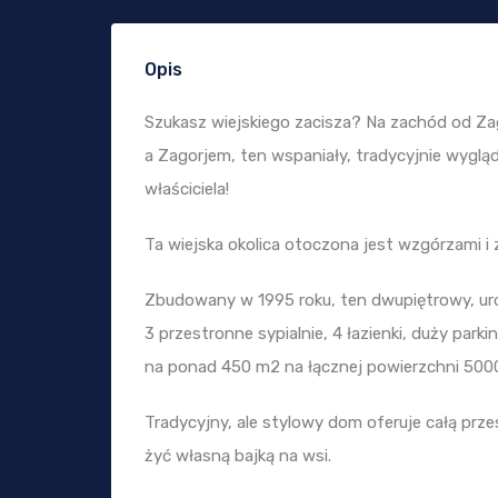
Opis
Szukasz wiejskiego zacisza? Na zachód od Zag
a Zagorjem, ten wspaniały, tradycyjnie wygl
właściciela!
Ta wiejska okolica otoczona jest wzgórzami i 
Zbudowany w 1995 roku, ten dwupiętrowy, uro
3 przestronne sypialnie, 4 łazienki, duży parki
na ponad 450 m2 na łącznej powierzchni 500
Tradycyjny, ale stylowy dom oferuje całą prze
żyć własną bajką na wsi.