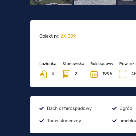
Obiekt nr:
2K-309
Lazienka
Stanowiska
Rok budowy
Powierzc
4
2
1995
4
Dach czterospadowy
Ogród
Taras słoneczny
umeblo