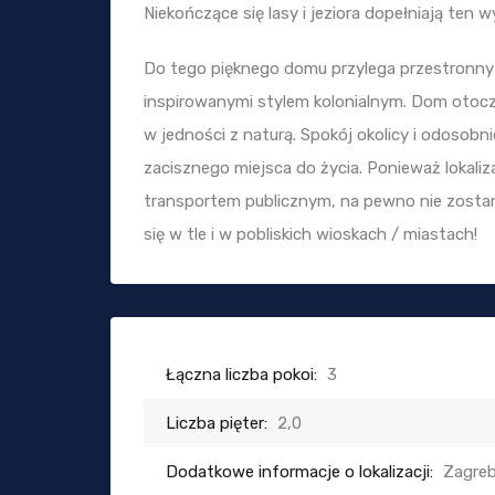
Niekończące się lasy i jeziora dopełniają ten
Do tego pięknego domu przylega przestronny 
inspirowanymi stylem kolonialnym. Dom otoczon
w jedności z naturą. Spokój okolicy i odosobn
zacisznego miejsca do życia. Ponieważ lokali
transportem publicznym, na pewno nie zosta
się w tle i w pobliskich wioskach / miastach!
Łączna liczba pokoi:
3
Liczba pięter:
2,0
Dodatkowe informacje o lokalizacji:
Zagre