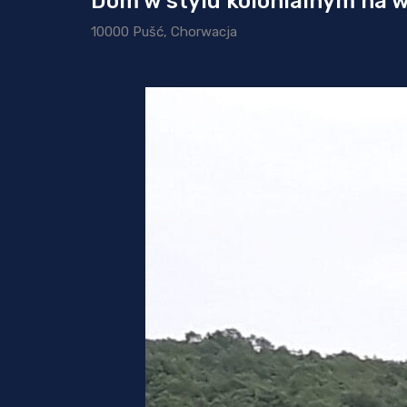
Dom w stylu kolonialnym na w
10000 Pušć, Chorwacja