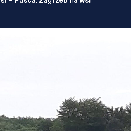
si – Pusca, Zagrzeb na wsi