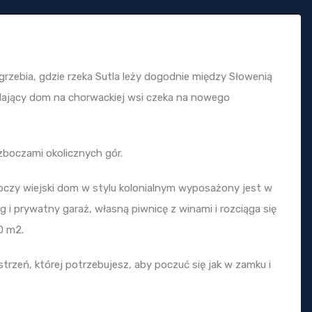
rzebia, gdzie rzeka Sutla leży dogodnie między Słowenią
ądający dom na chorwackiej wsi czeka na nowego
zboczami okolicznych gór.
czy wiejski dom w stylu kolonialnym wyposażony jest w
ng i prywatny garaż, własną piwnicę z winami i rozciąga się
0 m2.
strzeń, której potrzebujesz, aby poczuć się jak w zamku i