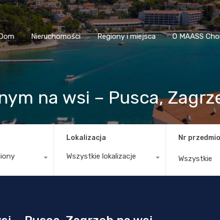
Dom
Nieruchomości
Regiony i miejsca
O MAASS
Dom
Nieruchomości
Regiony i miejsca
O MAASS Cho
lnym na wsi – Pusca, Zagrz
Lokalizacja
Nr przedmio
giony
Wszystkie lokalizacje