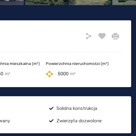
hnia mieszkalna (m²)
Powierzchnia nieruchomości (m²)
50
m²
5000
m²
Solidna konstrukcja
wany
Zwierzęta dozwolone