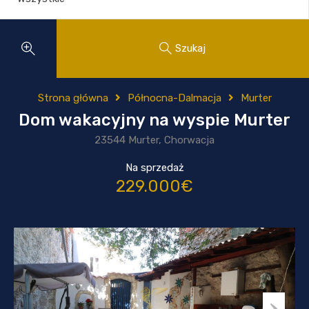
Szukaj
Strona główna
Północna-Dalmacja
Murter
Dom wakacyjny na wyspie Murter
23544 Murter, Chorwacja
Na sprzedaż
229.000€