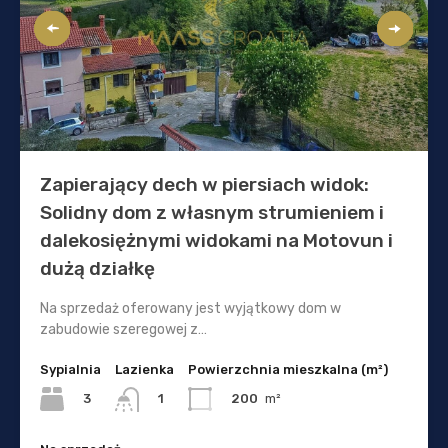
Zapierający dech w piersiach widok:
Solidny dom z własnym strumieniem i
dalekosiężnymi widokami na Motovun i
dużą działkę
Na sprzedaż oferowany jest wyjątkowy dom w
zabudowie szeregowej z…
Sypialnia
Lazienka
Powierzchnia mieszkalna (m²)
3
200
m²
1