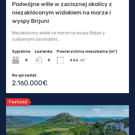
Podwójne wille w zacisznej okolicy z
niezakłóconym widokiem na morze i
wyspy Brijuni
Niezakłócony widok na morze na wyspy Brijuni z
cudownymi zachodami…
Sypialnia
Lazienka
Powierzchnia mieszkalna (m²)
8
446
m²
8
Na sprzedaż
2.160.000€
Featured