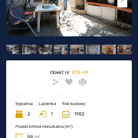
Obiekt nr:
2DS-69
Sypialnia
Lazienka
Rok budowy
2
1
1982
Powierzchnia mieszkalna (m²)
84
m²