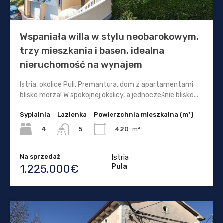
Wspaniała willa w stylu neobarokowym,
trzy mieszkania i basen, idealna
nieruchomość na wynajem
Istria, okolice Puli, Premantura, dom z apartamentami
blisko morza! W spokojnej okolicy, a jednocześnie blisko...
Sypialnia
Lazienka
Powierzchnia mieszkalna (m²)
4
420
m²
5
Na sprzedaż
Istria
Pula
1.225.000€