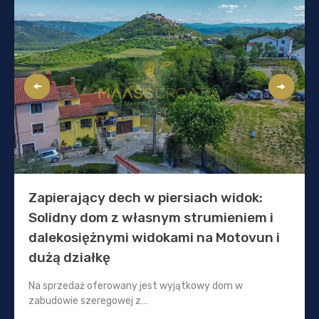
Zapierający dech w piersiach widok:
Solidny dom z własnym strumieniem i
dalekosiężnymi widokami na Motovun i
dużą działkę
Na sprzedaż oferowany jest wyjątkowy dom w
zabudowie szeregowej z…