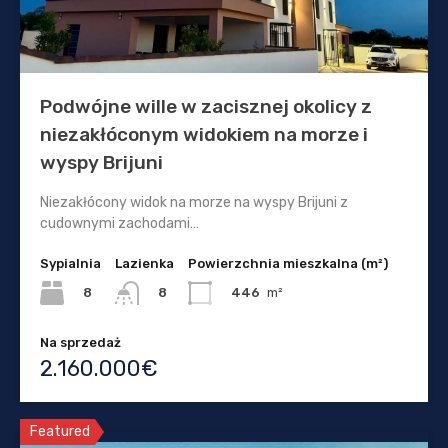
Podwójne wille w zacisznej okolicy z
niezakłóconym widokiem na morze i
wyspy Brijuni
Niezakłócony widok na morze na wyspy Brijuni z
cudownymi zachodami…
Sypialnia
Lazienka
Powierzchnia mieszkalna (m²)
8
446
m²
8
Na sprzedaż
2.160.000€
Featured