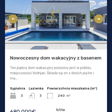
Nowoczesny dom wakacyjny z basenem
Ten piękny dom wakacyjny położony jest w pobliżu
miejscowości Vodnjan. Składa się on z dwóch pięter i
ma...
Sypialnia
Lazienka
Powierzchnia mieszkalna (m²)
3
240
m²
3
Istria
680.000€