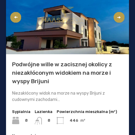
Podwójne wille w zacisznej okolicy z
niezakłóconym widokiem na morze i
wyspy Brijuni
Niezakłócony widok na morze na wyspy Brijuni z
cudownymi zachodami…
Sypialnia
Lazienka
Powierzchnia mieszkalna (m²)
8
446
m²
8