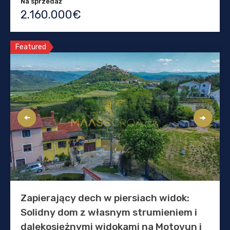
Na sprzedaż
2.160.000€
Featured
Zapierający dech w piersiach widok:
Solidny dom z własnym strumieniem i
dalekosiężnymi widokami na Motovun i