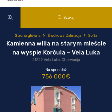
Szukaj
Strona główna
Środkowa Dalmacja
Solta
Kamienna willa na starym mieście
na wyspie Korčula – Vela Luka
21222 Vela Luka, Chorwacja
Na sprzedaż
756.000€