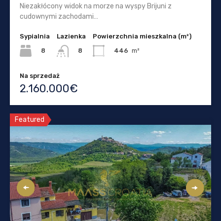
Niezakłócony widok na morze na wyspy Brijuni z
cudownymi zachodami…
Sypialnia
Lazienka
Powierzchnia mieszkalna (m²)
8
446
m²
8
Na sprzedaż
2.160.000€
Featured