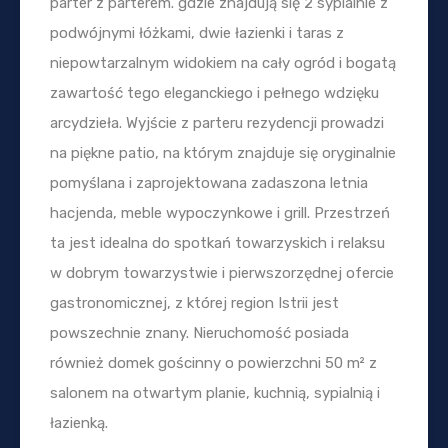
parter z parterem. gdzie znajdują się 2 sypialnie z
podwójnymi łóżkami, dwie łazienki i taras z
niepowtarzalnym widokiem na cały ogród i bogatą
zawartość tego eleganckiego i pełnego wdzięku
arcydzieła. Wyjście z parteru rezydencji prowadzi
na piękne patio, na którym znajduje się oryginalnie
pomyślana i zaprojektowana zadaszona letnia
hacjenda, meble wypoczynkowe i grill. Przestrzeń
ta jest idealna do spotkań towarzyskich i relaksu
w dobrym towarzystwie i pierwszorzędnej ofercie
gastronomicznej, z której region Istrii jest
powszechnie znany. Nieruchomość posiada
również domek gościnny o powierzchni 50 m² z
salonem na otwartym planie, kuchnią, sypialnią i
łazienką.