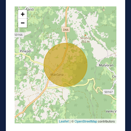
+
−
Leaflet
| ©
OpenStreetMap
contributors