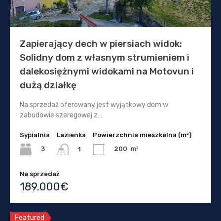
Zapierający dech w piersiach widok:
Solidny dom z własnym strumieniem i
dalekosiężnymi widokami na Motovun i
dużą działkę
Na sprzedaż oferowany jest wyjątkowy dom w
zabudowie szeregowej z…
Sypialnia
Lazienka
Powierzchnia mieszkalna (m²)
3
200
m²
1
Na sprzedaż
189.000€
Featured