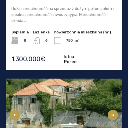
Duża nieruchomość na sprzedaż z dużym potencjałem i
idealna nieruchomość inwestycyjna. Nieruchomość
składa...
Sypialnia
Lazienka
Powierzchnia mieszkalna (m²)
8
750
m²
6
Istria
1.300.000€
Porec