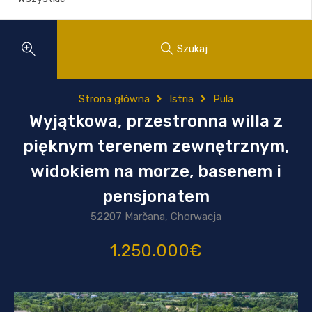
Szukaj
Strona główna
Istria
Pula
Wyjątkowa, przestronna willa z
pięknym terenem zewnętrznym,
widokiem na morze, basenem i
pensjonatem
52207 Marčana, Chorwacja
1.250.000€