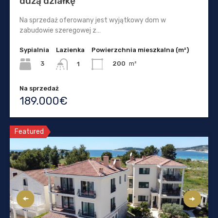
dużą działkę
Na sprzedaż oferowany jest wyjątkowy dom w
zabudowie szeregowej z…
Sypialnia
Lazienka
Powierzchnia mieszkalna (m²)
3
200
m²
1
Na sprzedaż
189.000€
Featured