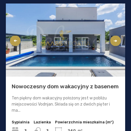
Nowoczesny dom wakacyjny z basenem
Ten piękny dom wakacyjny położony jest w pobliżu
miejscowości Vodnjan. Składa się on z dwóch pięter i
ma...
Sypialnia
Lazienka
Powierzchnia mieszkalna (m²)
3
240
m²
3