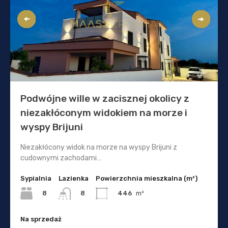
Podwójne wille w zacisznej okolicy z
niezakłóconym widokiem na morze i
wyspy Brijuni
Niezakłócony widok na morze na wyspy Brijuni z
cudownymi zachodami…
Sypialnia
Lazienka
Powierzchnia mieszkalna (m²)
8
446
m²
8
Na sprzedaż