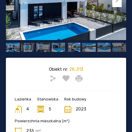
Obiekt nr:
2K-313
Lazienka
Stanowiska
Rok budowy
4
5
2023
Powierzchnia mieszkalna (m²)
235
m²