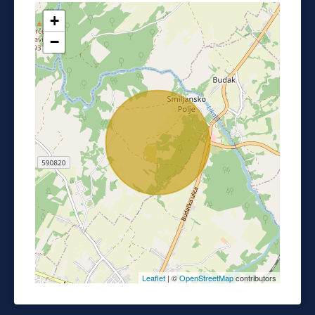
+
−
Leaflet
| ©
OpenStreetMap
contributors