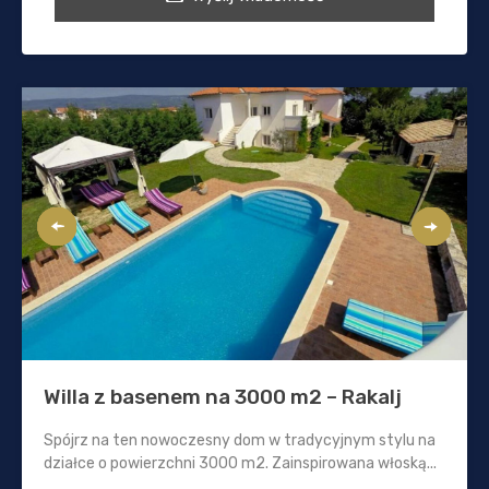
Willa z basenem na 3000 m2 – Rakalj
Spójrz na ten nowoczesny dom w tradycyjnym stylu na
działce o powierzchni 3000 m2. Zainspirowana włoską...