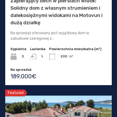
Zapierający dech w piersiach widok:
Solidny dom z własnym strumieniem i
dalekosiężnymi widokami na Motovun i
dużą działkę
Na sprzedaż oferowany jest wyjątkowy dom w
zabudowie szeregowej z…
Sypialnia
Lazienka
Powierzchnia mieszkalna (m²)
3
200
m²
1
Na sprzedaż
189.000€
Featured