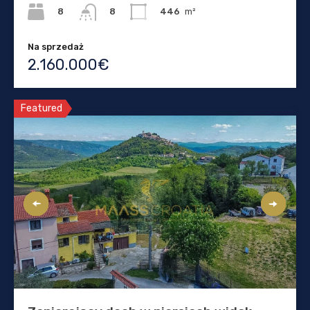
8
446
m²
8
Na sprzedaż
2.160.000€
Featured