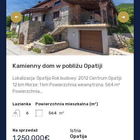
Kamienny dom w pobliżu Opatiji
Lokalizacja: Opatija Rok budowy: 2012 Centrum Opatiji:
12 km Morze: 1 km Powierzchnia wewnętrzna: 564 m²
Powierzchnia...
Lazienka
Powierzchnia mieszkalna (m²)
564
m²
6
Na sprzedaż
Istria
Opatija
1.250.000€