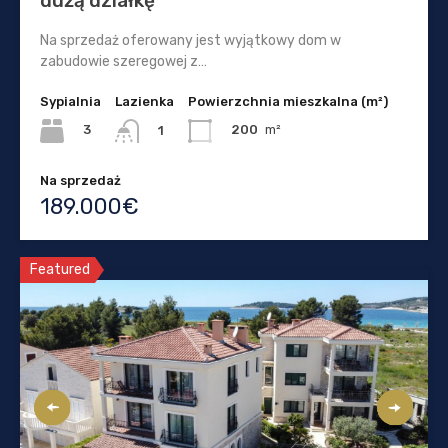
dużą działkę
Na sprzedaż oferowany jest wyjątkowy dom w
zabudowie szeregowej z…
Sypialnia
Lazienka
Powierzchnia mieszkalna (m²)
3
200
m²
1
Na sprzedaż
189.000€
Featured