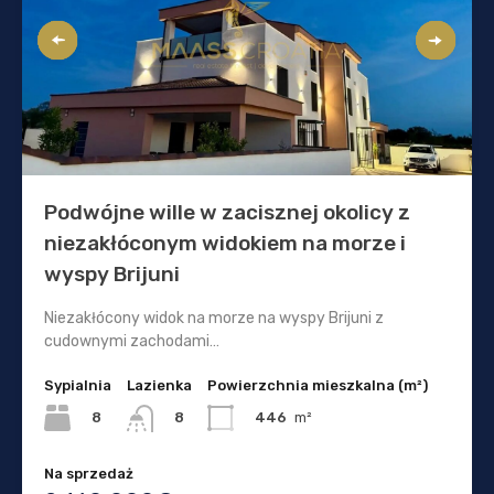
Podwójne wille w zacisznej okolicy z
niezakłóconym widokiem na morze i
wyspy Brijuni
Niezakłócony widok na morze na wyspy Brijuni z
cudownymi zachodami…
Sypialnia
Lazienka
Powierzchnia mieszkalna (m²)
8
446
m²
8
Na sprzedaż