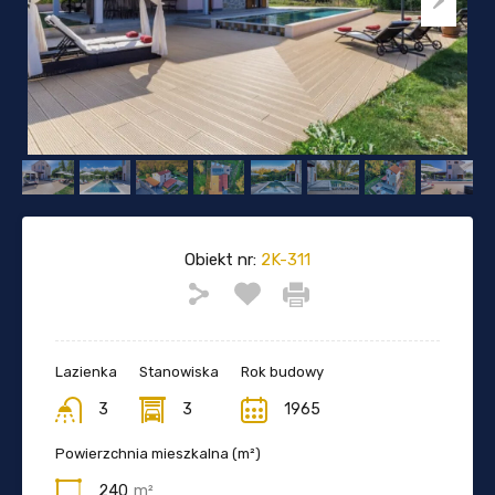
Obiekt nr:
2K-311
Lazienka
Stanowiska
Rok budowy
3
3
1965
Powierzchnia mieszkalna (m²)
240
m²