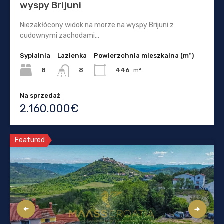
wyspy Brijuni
Niezakłócony widok na morze na wyspy Brijuni z
cudownymi zachodami…
Sypialnia
Lazienka
Powierzchnia mieszkalna (m²)
8
446
m²
8
Na sprzedaż
2.160.000€
Featured