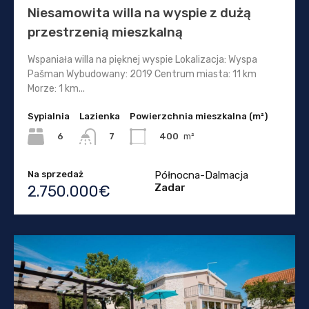
Niesamowita willa na wyspie z dużą
przestrzenią mieszkalną
Wspaniała willa na pięknej wyspie Lokalizacja: Wyspa
Pašman Wybudowany: 2019 Centrum miasta: 11 km
Morze: 1 km...
Sypialnia
Lazienka
Powierzchnia mieszkalna (m²)
6
400
m²
7
Na sprzedaż
Północna-Dalmacja
Zadar
2.750.000€