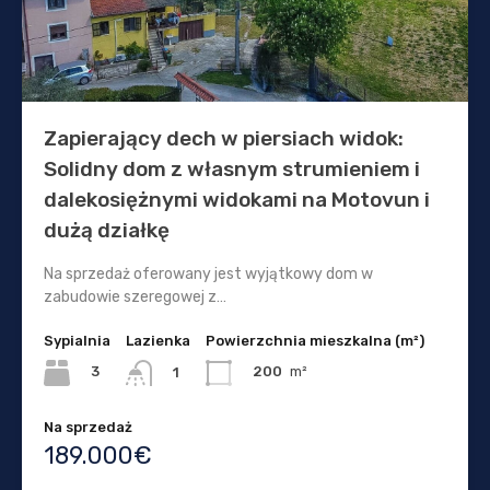
Zapierający dech w piersiach widok:
Solidny dom z własnym strumieniem i
dalekosiężnymi widokami na Motovun i
dużą działkę
Na sprzedaż oferowany jest wyjątkowy dom w
zabudowie szeregowej z…
Sypialnia
Lazienka
Powierzchnia mieszkalna (m²)
3
200
m²
1
Na sprzedaż
189.000€