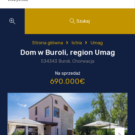
Szukaj
Strona główna
Istria
Umag
Dom w Buroli, region Umag
534343 Buroli, Chorwacja
Na sprzedaż
690.000€