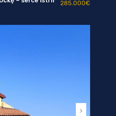
čkę – serce Istrii
285.000€