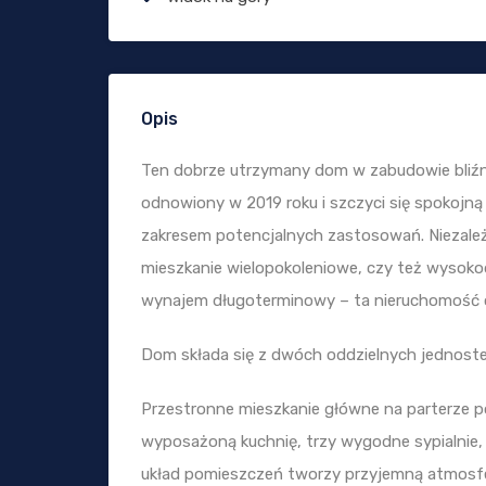
Opis
Ten dobrze utrzymany dom w zabudowie bliźn
odnowiony w 2019 roku i szczyci się spokojną 
zakresem potencjalnych zastosowań. Niezależ
mieszkanie wielopokoleniowe, czy też wysok
wynajem długoterminowy – ta nieruchomość o
Dom składa się z dwóch oddzielnych jednoste
Przestronne mieszkanie główne na parterze pos
wyposażoną kuchnię, trzy wygodne sypialnie, 
układ pomieszczeń tworzy przyjemną atmosferę