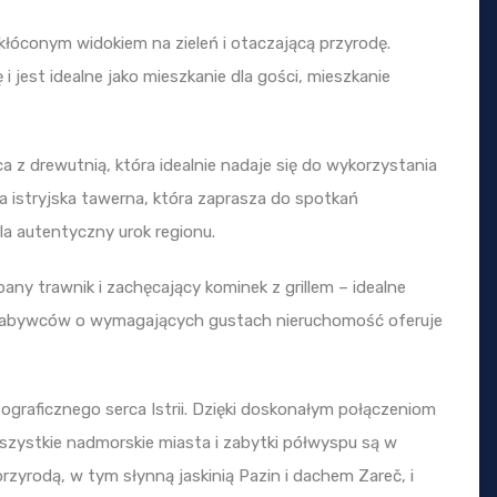
akłóconym widokiem na zieleń i otaczającą przyrodę.
ę i jest idealne jako mieszkanie dla gości, mieszkanie
a z drewutnią, która idealnie nadaje się do wykorzystania
na istryjska tawerna, która zaprasza do spotkań
śla autentyczny urok regionu.
ny trawnik i zachęcający kominek z grillem – idealne
a nabywców o wymagających gustach nieruchomość oferuje
ograficznego serca Istrii. Dzięki doskonałym połączeniom
wszystkie nadmorskie miasta i zabytki półwyspu są w
rzyrodą, w tym słynną jaskinią Pazin i dachem Zareč, i