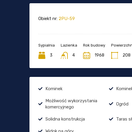
Obiekt nr:
2PU-59
Sypialnia
Lazienka
Rok budowy
Powierzchn
3
4
1968
208
Kominek
Komine
Możliwość wykorzystania
Ogród
komercyjnego
Solidna konstrukcja
Taras s
Widok na góry