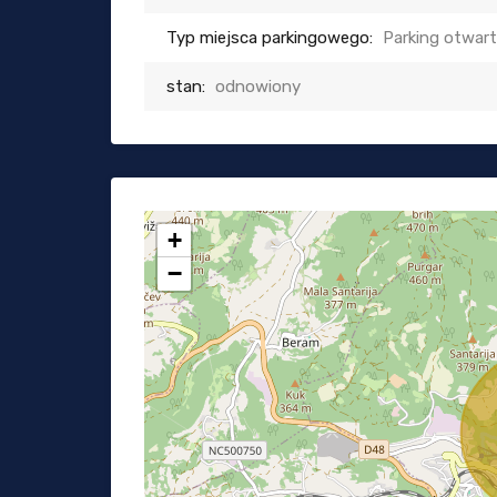
Typ miejsca parkingowego:
Parking otwar
stan:
odnowiony
+
−