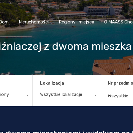
Dom
Nieruchomości
Regiony i miejsca
O MAASS
Dom
Nieruchomości
Regiony i miejsca
O MAASS Cho
źniaczej z dwoma mieszkan
Lokalizacja
Nr przedmio
giony
Wszystkie lokalizacje