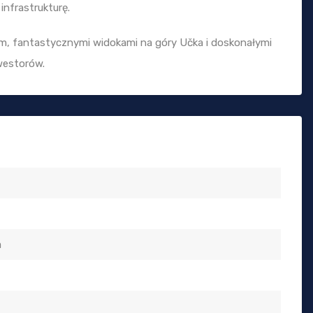
infrastrukturę.
m, fantastycznymi widokami na góry Učka i doskonałymi
nwestorów.
a