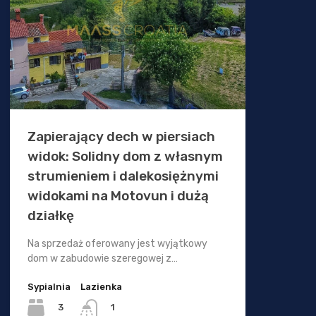
Zapierający dech w piersiach
widok: Solidny dom z własnym
strumieniem i dalekosiężnymi
widokami na Motovun i dużą
działkę
Na sprzedaż oferowany jest wyjątkowy
dom w zabudowie szeregowej z…
Sypialnia
Lazienka
3
1