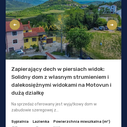
Zapierający dech w piersiach widok:
Solidny dom z własnym strumieniem i
dalekosiężnymi widokami na Motovun i
dużą działkę
Na sprzedaż oferowany jest wyjątkowy dom w
zabudowie szeregowej z…
Sypialnia
Lazienka
Powierzchnia mieszkalna (m²)