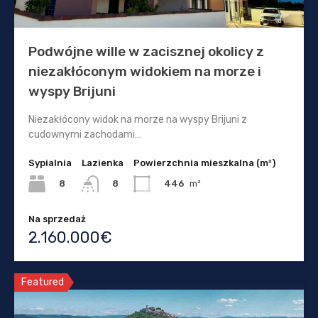
Podwójne wille w zacisznej okolicy z
niezakłóconym widokiem na morze i
wyspy Brijuni
Niezakłócony widok na morze na wyspy Brijuni z
cudownymi zachodami…
Sypialnia
Lazienka
Powierzchnia mieszkalna (m²)
8
446
m²
8
Na sprzedaż
2.160.000€
Featured