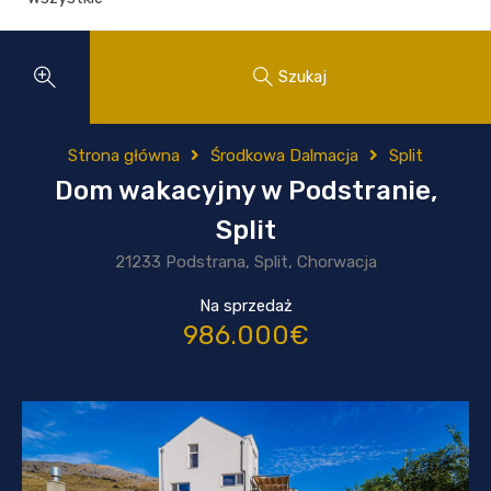
Szukaj
Strona główna
Środkowa Dalmacja
Split
Dom wakacyjny w Podstranie,
Split
21233 Podstrana, Split, Chorwacja
Na sprzedaż
986.000€