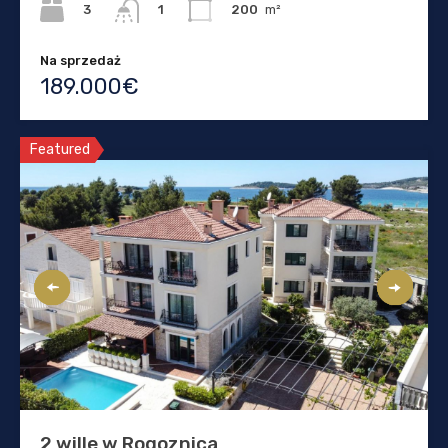
3
200
m²
1
Na sprzedaż
189.000€
Featured
2 wille w Rogoznica