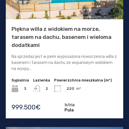
Piękna willa z widokiem na morze,
tarasem na dachu, basenem i wieloma
dodatkami
Na sprzedaż jest w pełni wyposażona nowoczesna willa z
basenem i tarasem na dachu ze wspaniałym widokiem
na wyspy...
Sypialnia
Lazienka
Powierzchnia mieszkalna (m²)
3
220
m²
2
Istria
999.500€
Pula