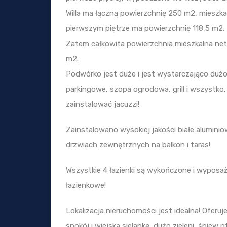
Willa ma łączną powierzchnię 250 m2, mieszka
pierwszym piętrze ma powierzchnię 118,5 m2.
Zatem całkowita powierzchnia mieszkalna net
m2.
Podwórko jest duże i jest wystarczająco dużo
parkingowe, szopa ogrodowa, grill i wszystko
zainstalować jacuzzi!
Zainstalowano wysokiej jakości białe aluminio
drzwiach zewnętrznych na balkon i taras!
Wszystkie 4 łazienki są wykończone i wyposa
łazienkowe!
Lokalizacja nieruchomości jest idealna! Oferuj
spokój i wiejską sielankę, dużo zieleni, śpiew 