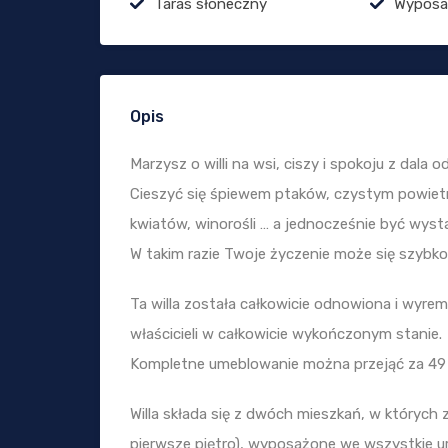
Taras słoneczny
Wyposa
Opis
Marzysz o willi na wsi, ciszy i spokoju z dala 
Cieszyć się śpiewem ptaków, czystym powietrz
kwiatów, winorośli … a jednocześnie być wysta
W takim razie Twoje życzenie może się szybko 
Ta willa została całkowicie odnowiona i wyre
właścicieli w całkowicie wykończonym stanie.
Kompletne umeblowanie można przejąć za 49
Willa składa się z dwóch mieszkań, w których 
pierwsze piętro), wyposażone we wszystkie ur