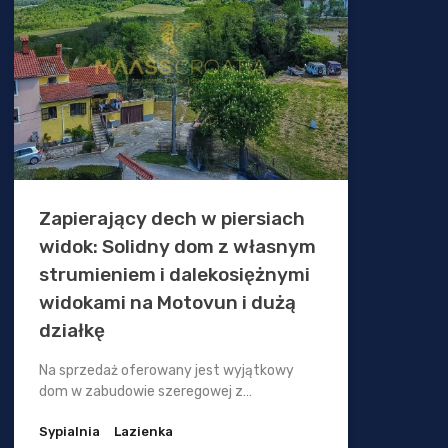
Zapierający dech w piersiach
widok: Solidny dom z własnym
strumieniem i dalekosiężnymi
widokami na Motovun i dużą
działkę
Na sprzedaż oferowany jest wyjątkowy
dom w zabudowie szeregowej z…
Sypialnia
Lazienka