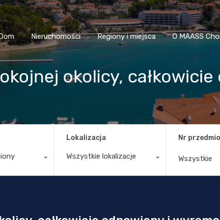
Dom
Nieruchomości
Regiony i miejsca
O MAASS
Dom
Nieruchomości
Regiony i miejsca
O MAASS Cho
kojnej okolicy, całkowicie
Lokalizacja
Nr przedmio
giony
Wszystkie lokalizacje