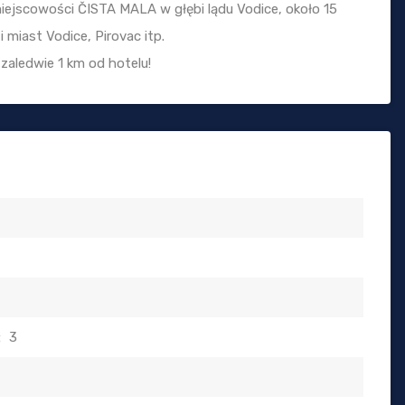
miejscowości ČISTA MALA w głębi lądu Vodice, około 15
miast Vodice, Pirovac itp.
zaledwie 1 km od hotelu!
:
3