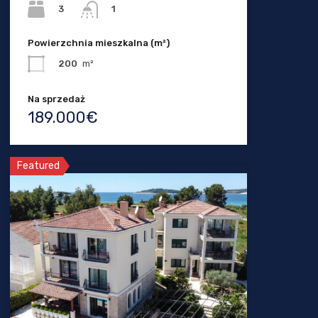
3
1
Powierzchnia mieszkalna (m²)
200
m²
Na sprzedaż
189.000€
Featured