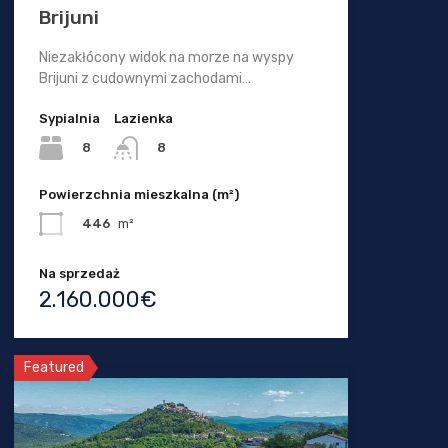
Brijuni
Niezakłócony widok na morze na wyspy
Brijuni z cudownymi zachodami…
Sypialnia
Lazienka
8
8
Powierzchnia mieszkalna (m²)
446
m²
Na sprzedaż
2.160.000€
Featured