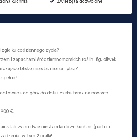
żona kuchnia
Zwierzęta dozwolone
od zgiełku codziennego życia?
em i zapachami śródziemnomorskich roślin, fig, oliwek,
rczająco blisko miasta, morza i plaż?
spełnić!
montowana od góry do dołu i czeka teraz na nowych
 900 €.
zainstalowano dwie niestandardowe kuchnie (parter i
ządzenia, w tym 2 pralki!