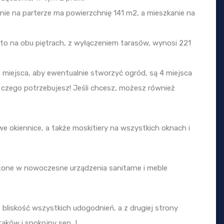
nie na parterze ma powierzchnię 141 m2, a mieszkanie na
to na obu piętrach, z wyłączeniem tarasów, wynosi 221
 miejsca, aby ewentualnie stworzyć ogród, są 4 miejsca
, czego potrzebujesz! Jeśli chcesz, możesz również
we okiennice, a także moskitiery na wszystkich oknach i
żone w nowoczesne urządzenia sanitarne i meble
e bliskość wszystkich udogodnień, a z drugiej strony
ptaków i spokojny sen…!