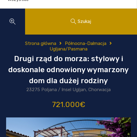
Szukaj
Strona główna
Północna-Dalmacja
Ugljana/Pasmana
Drugi rząd do morza: stylowy i
doskonale odnowiony wymarzony
dom dla dużej rodziny
23275 Poljana / Insel Ugljan, Chorwacja
721.000€