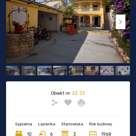
Obiekt nr:
2Z-33
Sypialnia
Lazienka
Stanowiska
Rok budowy
10
6
3
1968