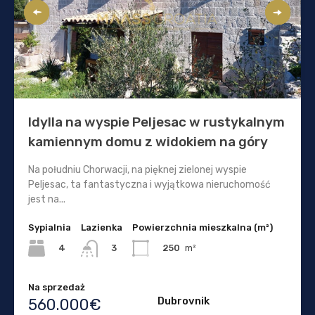
Idylla na wyspie Peljesac w rustykalnym
kamiennym domu z widokiem na góry
Na południu Chorwacji, na pięknej zielonej wyspie
Peljesac, ta fantastyczna i wyjątkowa nieruchomość
jest na...
Sypialnia
Lazienka
Powierzchnia mieszkalna (m²)
4
250
m²
3
Na sprzedaż
Dubrovnik
560.000€