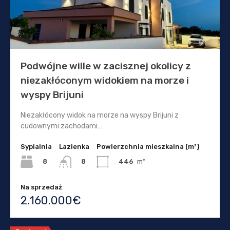
Podwójne wille w zacisznej okolicy z
niezakłóconym widokiem na morze i
wyspy Brijuni
Niezakłócony widok na morze na wyspy Brijuni z
cudownymi zachodami…
Sypialnia
Lazienka
Powierzchnia mieszkalna (m²)
8
446
m²
8
Na sprzedaż
2.160.000€