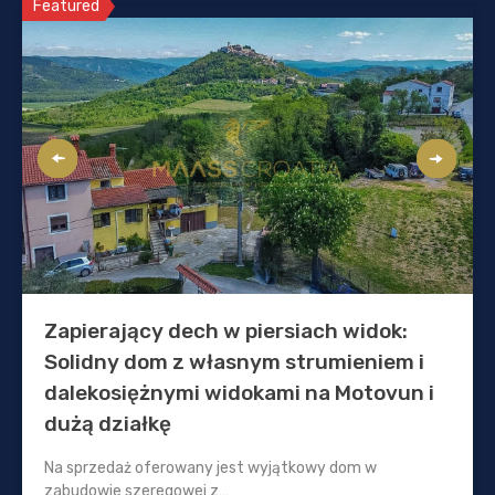
Featured
Zapierający dech w piersiach widok:
Solidny dom z własnym strumieniem i
dalekosiężnymi widokami na Motovun i
dużą działkę
Na sprzedaż oferowany jest wyjątkowy dom w
zabudowie szeregowej z…