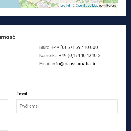
Leaflet
| ©
OpenStreetMap
contributors
homość
Biuro:
+49 (0) 571 597 10 000
Komórka:
+49 (0)174 10 12 10 2
Email:
info@maasscroatia.de
Email