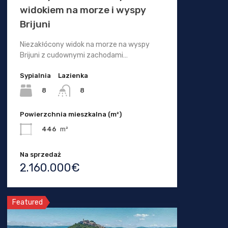
widokiem na morze i wyspy
Brijuni
Niezakłócony widok na morze na wyspy
Brijuni z cudownymi zachodami…
Sypialnia
Lazienka
8
8
Powierzchnia mieszkalna (m²)
446
m²
Na sprzedaż
2.160.000€
Featured