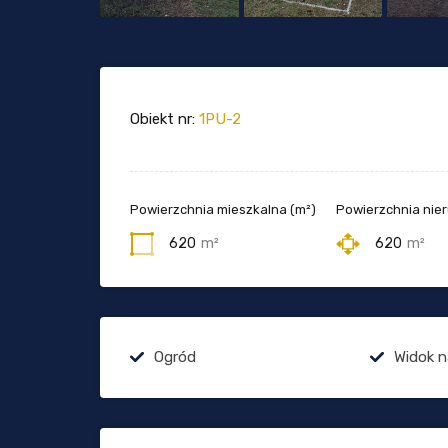
Obiekt nr:
1PU-2
Powierzchnia mieszkalna (m²)
Powierzchnia nie
620
m²
620
m²
Ogród
Widok n