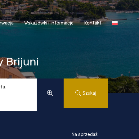
 Chorwacja
Wskazówki i informacje
Kontakt
rwacja
Wskazówki i informacje
Kontakt
 Brijuni
tu.
Szukaj
Na sprzedaż