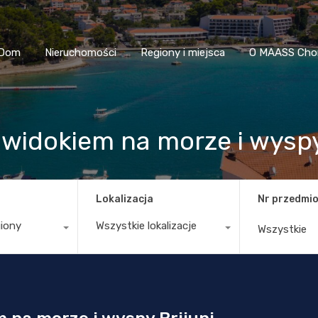
Dom
Nieruchomości
Regiony i miejsca
O MAASS
Dom
Nieruchomości
Regiony i miejsca
O MAASS Cho
widokiem na morze i wyspy
Lokalizacja
Nr przedmio
giony
Wszystkie lokalizacje