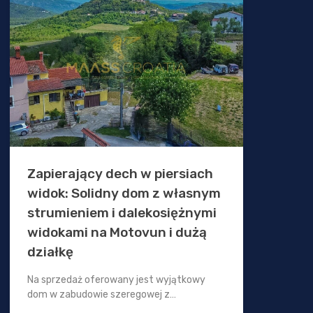
Zapierający dech w piersiach
widok: Solidny dom z własnym
strumieniem i dalekosiężnymi
widokami na Motovun i dużą
działkę
Na sprzedaż oferowany jest wyjątkowy
dom w zabudowie szeregowej z…