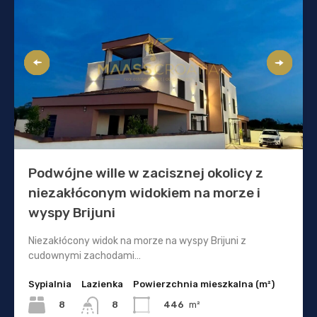
Podwójne wille w zacisznej okolicy z
niezakłóconym widokiem na morze i
wyspy Brijuni
Niezakłócony widok na morze na wyspy Brijuni z
cudownymi zachodami…
Sypialnia
Lazienka
Powierzchnia mieszkalna (m²)
8
446
m²
8