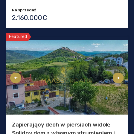
Na sprzedaż
2.160.000€
Featured
Zapierający dech w piersiach widok:
Solidny dom z własnym strumieniem i