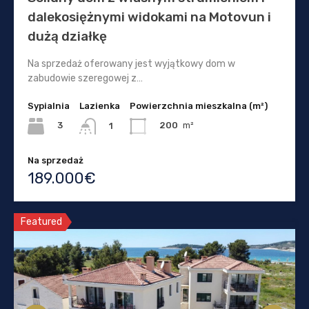
dalekosiężnymi widokami na Motovun i
dużą działkę
Na sprzedaż oferowany jest wyjątkowy dom w
zabudowie szeregowej z…
Sypialnia
Lazienka
Powierzchnia mieszkalna (m²)
3
200
m²
1
Na sprzedaż
189.000€
Featured