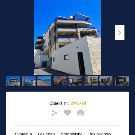
Obiekt nr:
2PU-61
Sypialnia
Lazienka
Stanowiska
Rok budowy