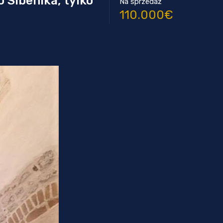
 Sibenika, tylko
Na sprzedaż
110.000€