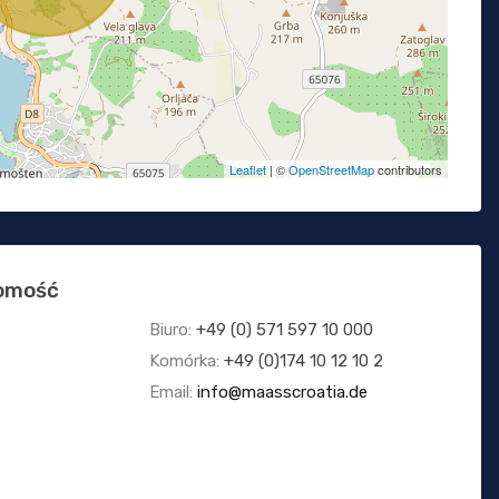
Leaflet
| ©
OpenStreetMap
contributors
homość
Biuro:
+49 (0) 571 597 10 000
Komórka:
+49 (0)174 10 12 10 2
Email:
info@maasscroatia.de