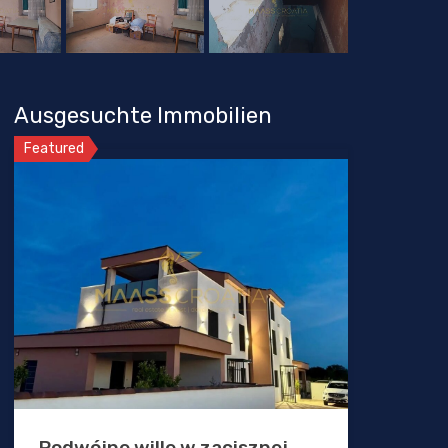
Ausgesuchte Immobilien
Featured
Podwójne wille w zacisznej