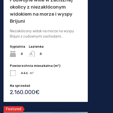
okolicy z niezakłóconym
widokiem na morze i wyspy
Brijuni
Niezakłócony widok na morze na wyspy
Brijuni z cudownymi zachodami…
Sypialnia
Lazienka
8
8
Powierzchnia mieszkalna (m²)
446
m²
Na sprzedaż
2.160.000€
Featured