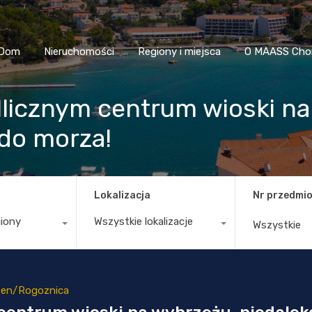
Dom
Nieruchomości
Regiony i miejsca
O MAASS
Dom
Nieruchomości
Regiony i miejsca
O MAASS Cho
licznym centrum wioski na
 do morza!
Lokalizacja
Nr przedmio
giony
Wszystkie lokalizacje
ten/Rogoznica