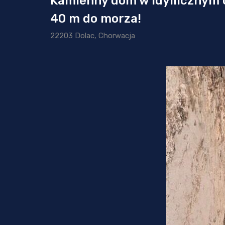
Kamienny dom w idyllicznym c
40 m do morza!
22203 Dolac, Chorwacja