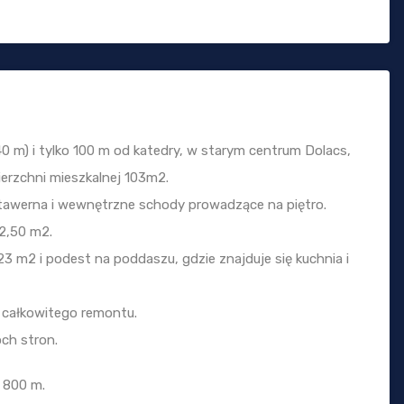
40 m) i tylko 100 m od katedry, w starym centrum Dolacs,
ierzchni mieszkalnej 103m2.
ę tawerna i wewnętrzne schody prowadzące na piętro.
52,50 m2.
23 m2 i podest na poddaszu, gdzie znajduje się kuchnia i
 całkowitego remontu.
ch stron.
o 800 m.