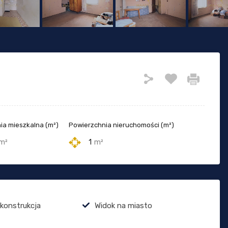
ia mieszkalna (m²)
Powierzchnia nieruchomości (m²)
m²
1
m²
 konstrukcja
Widok na miasto