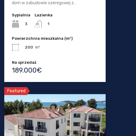
dom w zabudowie szeregowej z…
Sypialnia
Lazienka
3
1
Powierzchnia mieszkalna (m²)
200
m²
Na sprzedaż
189.000€
Featured