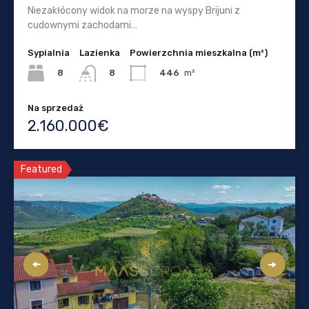
Niezakłócony widok na morze na wyspy Brijuni z
cudownymi zachodami…
Sypialnia
Lazienka
Powierzchnia mieszkalna (m²)
8
446
m²
8
Na sprzedaż
2.160.000€
Featured