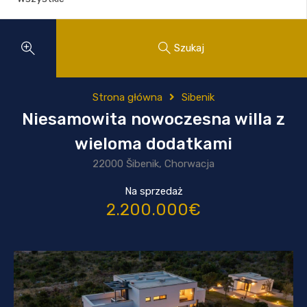
Szukaj
Strona główna
Sibenik
Niesamowita nowoczesna willa z
wieloma dodatkami
22000 Šibenik, Chorwacja
Na sprzedaż
2.200.000€