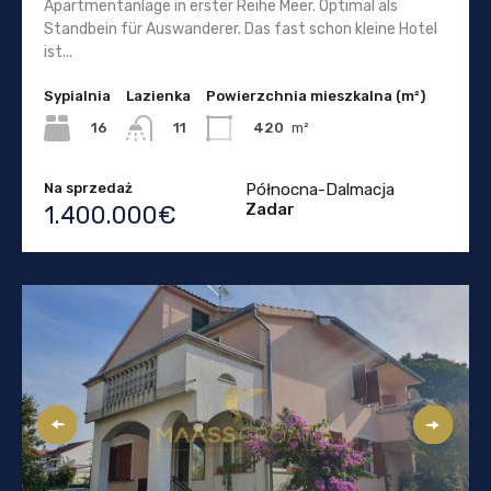
Apartmentanlage in erster Reihe Meer. Optimal als
Standbein für Auswanderer. Das fast schon kleine Hotel
ist...
Sypialnia
Lazienka
Powierzchnia mieszkalna (m²)
16
420
m²
11
Na sprzedaż
Północna-Dalmacja
Zadar
1.400.000€