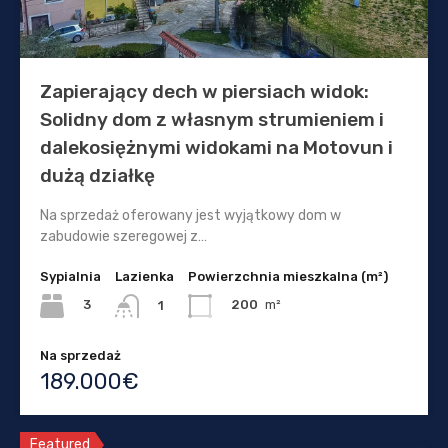
Zapierający dech w piersiach widok:
Solidny dom z własnym strumieniem i
dalekosiężnymi widokami na Motovun i
dużą działkę
Na sprzedaż oferowany jest wyjątkowy dom w
zabudowie szeregowej z…
Sypialnia
Lazienka
Powierzchnia mieszkalna (m²)
3
200
m²
1
Na sprzedaż
189.000€
Featured