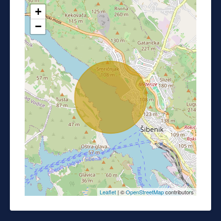
+
−
Leaflet
| ©
OpenStreetMap
contributors