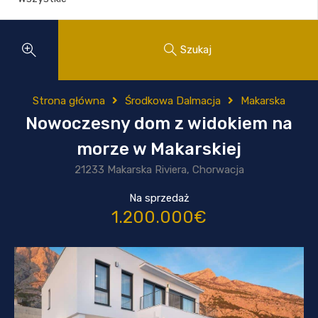
Szukaj
Strona główna
Środkowa Dalmacja
Makarska
Nowoczesny dom z widokiem na
morze w Makarskiej
21233 Makarska Riviera, Chorwacja
Na sprzedaż
1.200.000€