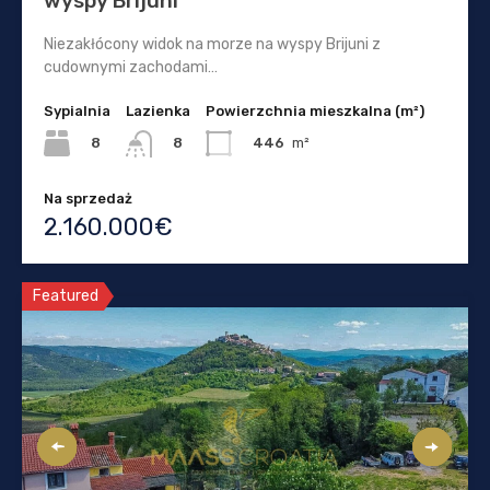
wyspy Brijuni
Niezakłócony widok na morze na wyspy Brijuni z
cudownymi zachodami…
Sypialnia
Lazienka
Powierzchnia mieszkalna (m²)
8
446
m²
8
Na sprzedaż
2.160.000€
Featured