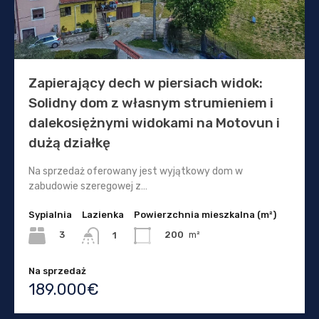
Zapierający dech w piersiach widok:
Solidny dom z własnym strumieniem i
dalekosiężnymi widokami na Motovun i
dużą działkę
Na sprzedaż oferowany jest wyjątkowy dom w
zabudowie szeregowej z…
Sypialnia
Lazienka
Powierzchnia mieszkalna (m²)
3
200
m²
1
Na sprzedaż
189.000€