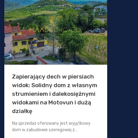
Zapierający dech w piersiach
widok: Solidny dom z własnym
strumieniem i dalekosiężnymi
widokami na Motovun i dużą
działkę
Na sprzedaż oferowany jest wyjątkowy
dom w zabudowie szeregowej z…