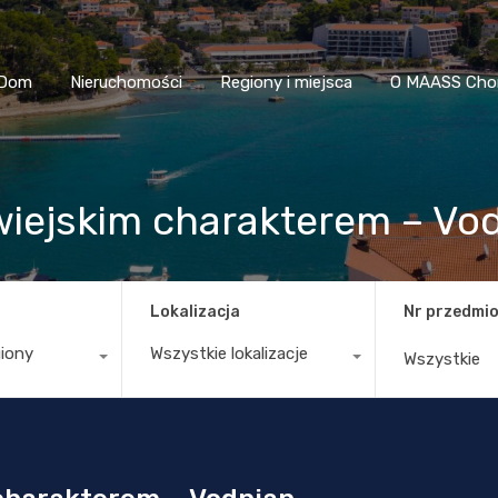
Dom
Nieruchomości
Regiony i miejsca
O MAASS
Dom
Nieruchomości
Regiony i miejsca
O MAASS Cho
iejskim charakterem – Vo
Lokalizacja
Nr przedmio
giony
Wszystkie lokalizacje