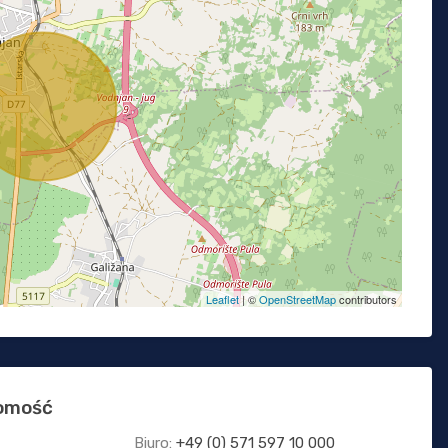
Leaflet
| ©
OpenStreetMap
contributors
homość
Biuro:
+49 (0) 571 597 10 000