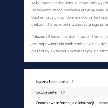
wyhodować, nadają temu domowi ciekawy i w
Do wspomnianego podwórka przylega mały plac
Ogólnie rzecz biorąc, dom ma dobrze funkcjon
czekają, aż ktoś w pełni wykorzysta jego pote
Położony 8 km od centrum miasta i 3 km od p
jest odpowiedni dla osób szukających bardziej c
dla rodziny z dziećmi o bezpiecznym, ale zab
Łączna liczba pokoi:
3
Liczba pięter:
1,0
Dodatkowe informacje o lokalizacji:
Lovran