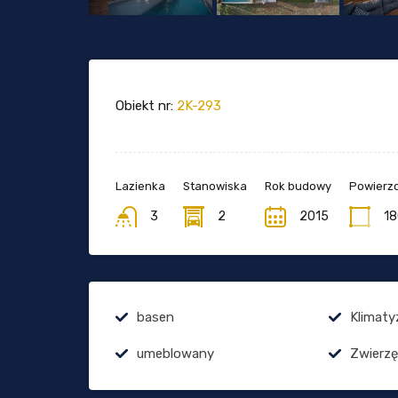
Obiekt nr:
2K-293
Lazienka
Stanowiska
Rok budowy
Powierzc
3
2
2015
18
basen
Klimaty
umeblowany
Zwierz