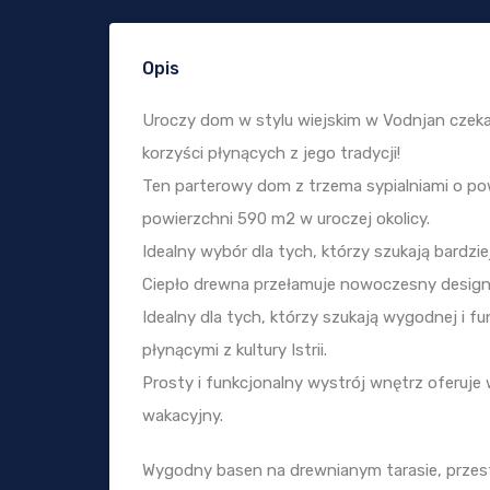
Opis
Uroczy dom w stylu wiejskim w Vodnjan czeka
korzyści płynących z jego tradycji!
Ten parterowy dom z trzema sypialniami o pow
powierzchni 590 m2 w uroczej okolicy.
Idealny wybór dla tych, którzy szukają bardzi
Ciepło drewna przełamuje nowoczesny design i 
Idealny dla tych, którzy szukają wygodnej i fu
płynącymi z kultury Istrii.
Prosty i funkcjonalny wystrój wnętrz oferuje
wakacyjny.
Wygodny basen na drewnianym tarasie, przes