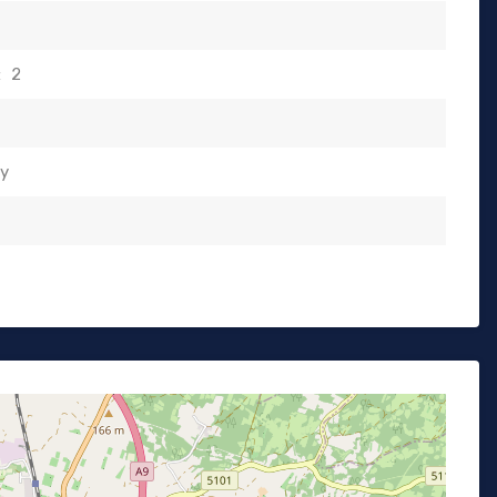
:
2
ty