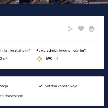
hnia mieszkalna (m²)
Powierzchnia nieruchomości (m²)
0
m²
590
m²
zacja
Solidna konstrukcja
ęta dozwolone