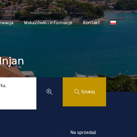
 Chorwacja
Wskazówki i informacje
Kontakt
rwacja
Wskazówki i informacje
Kontakt
dnjan
tu.
Szukaj
Na sprzedaż