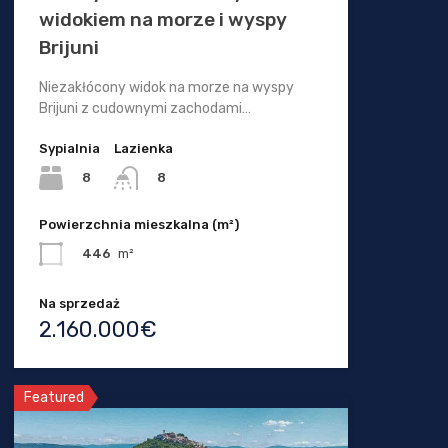
widokiem na morze i wyspy
Brijuni
Niezakłócony widok na morze na wyspy
Brijuni z cudownymi zachodami…
Sypialnia
Lazienka
8
8
Powierzchnia mieszkalna (m²)
446
m²
Na sprzedaż
2.160.000€
Featured