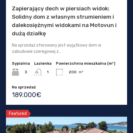
Zapierający dech w piersiach widok:
Solidny dom z własnym strumieniem i
dalekosiężnymi widokami na Motovun i
dużą działkę
Na sprzedaż oferowany jest wyjątkowy dom w
zabudowie szeregowej z…
Sypialnia
Lazienka
Powierzchnia mieszkalna (m²)
3
200
m²
1
Na sprzedaż
189.000€
Featured