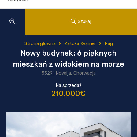
Szukaj
Strona główna
Zatoka Kvarner
Pag
Nowy budynek: 6 pięknych
mieszkań z widokiem na morze
53291 Novalja, Chorwacja
Na sprzedaż
210.000€