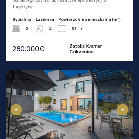
osobistego użytku lub lukratywnej inwestycji w
turystykę....
Sypialnia
Lazienka
Powierzchnia mieszkalna (m²)
2
81
m²
2
Zatoka Kvarner
280.000€
Crikvenica