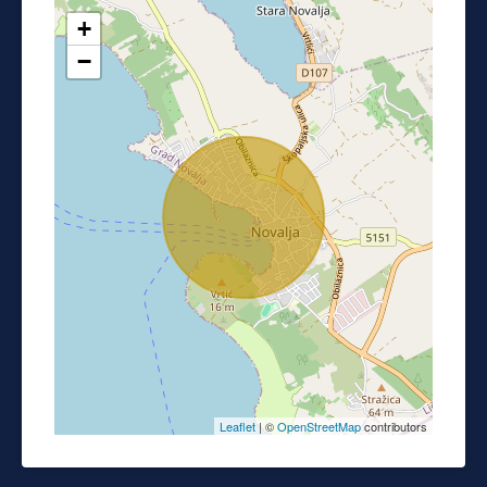
+
−
Leaflet
| ©
OpenStreetMap
contributors