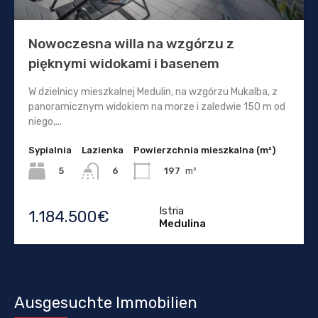
Nowoczesna willa na wzgórzu z
pięknymi widokami i basenem
W dzielnicy mieszkalnej Medulin, na wzgórzu Mukalba, z
panoramicznym widokiem na morze i zaledwie 150 m od
niego,...
Sypialnia
Lazienka
Powierzchnia mieszkalna (m²)
5
197
m²
6
Istria
1.184.500€
Medulina
Ausgesuchte Immobilien