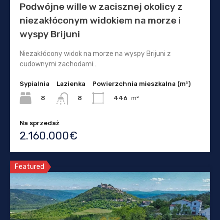
Podwójne wille w zacisznej okolicy z
niezakłóconym widokiem na morze i
wyspy Brijuni
Niezakłócony widok na morze na wyspy Brijuni z
cudownymi zachodami…
Sypialnia
Lazienka
Powierzchnia mieszkalna (m²)
8
446
m²
8
Na sprzedaż
2.160.000€
Featured