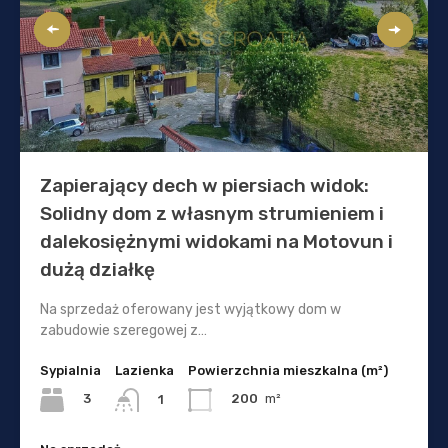
Zapierający dech w piersiach widok:
Solidny dom z własnym strumieniem i
dalekosiężnymi widokami na Motovun i
dużą działkę
Na sprzedaż oferowany jest wyjątkowy dom w
zabudowie szeregowej z…
Sypialnia
Lazienka
Powierzchnia mieszkalna (m²)
3
200
m²
1