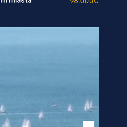
um miasta
98.000€