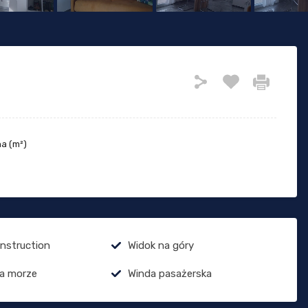
a (m²)
onstruction
Widok na góry
a morze
Winda pasażerska