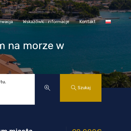
 Chorwacja
Wskazówki i informacje
Kontakt
rwacja
Wskazówki i informacje
Kontakt
em na morze w
tu.
Szukaj