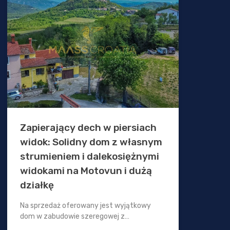
Zapierający dech w piersiach
widok: Solidny dom z własnym
strumieniem i dalekosiężnymi
widokami na Motovun i dużą
działkę
Na sprzedaż oferowany jest wyjątkowy
dom w zabudowie szeregowej z…