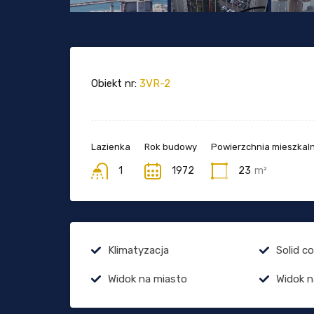
Obiekt nr:
3VR-2
Lazienka
Rok budowy
Powierzchnia mieszkaln
1
1972
23
m²
Klimatyzacja
Solid c
Widok na miasto
Widok n