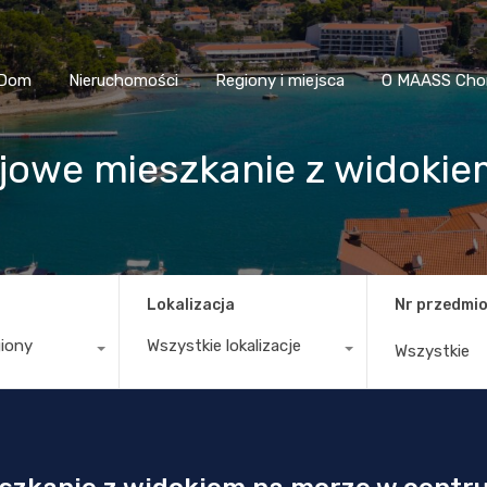
Dom
Nieruchomości
Regiony i miejsca
O MAASS
Dom
Nieruchomości
Regiony i miejsca
O MAASS Cho
jowe mieszkanie z widoki
Lokalizacja
Nr przedmio
giony
Wszystkie lokalizacje