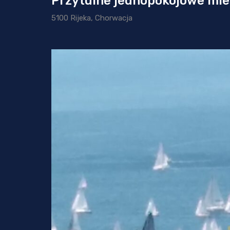
Przytulne jednopokojowe mie
5100 Rijeka, Chorwacja