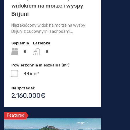
widokiem na morze i wyspy
Brijuni
Niezakłócony widok na morze na wyspy
Brijuni z cudownymi zachodami…
Sypialnia
Lazienka
8
8
Powierzchnia mieszkalna (m²)
446
m²
Na sprzedaż
2.160.000€
Featured