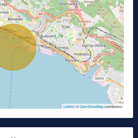
Leaflet
| ©
OpenStreetMap
contributors