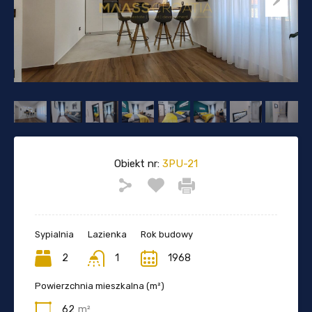
Obiekt nr:
3PU-21
Sypialnia
Lazienka
Rok budowy
2
1
1968
Powierzchnia mieszkalna (m²)
62
m²