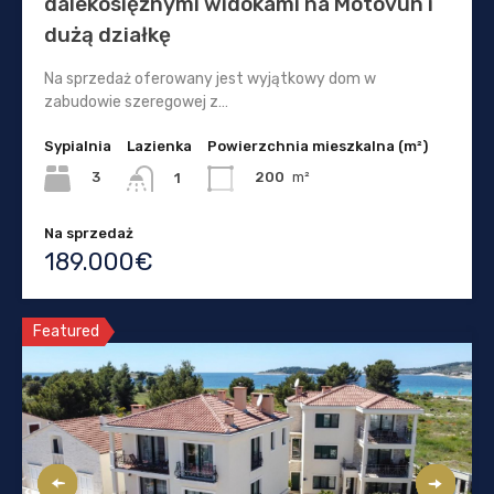
dalekosiężnymi widokami na Motovun i
dużą działkę
Na sprzedaż oferowany jest wyjątkowy dom w
zabudowie szeregowej z…
Sypialnia
Lazienka
Powierzchnia mieszkalna (m²)
3
200
m²
1
Na sprzedaż
189.000€
Featured