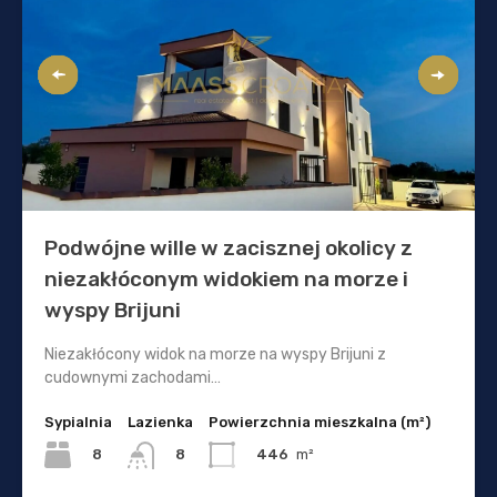
Podwójne wille w zacisznej okolicy z
niezakłóconym widokiem na morze i
wyspy Brijuni
Niezakłócony widok na morze na wyspy Brijuni z
cudownymi zachodami…
Sypialnia
Lazienka
Powierzchnia mieszkalna (m²)
8
446
m²
8