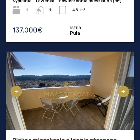
Sypialnia
Lazienka
Powierzchnia mieszkalna (m²)
1
48
m²
1
Istria
137.000€
Pula