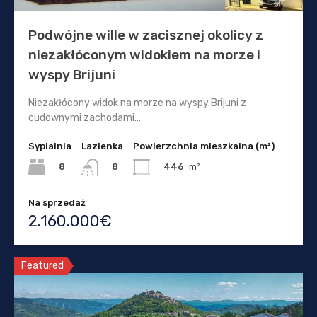
Podwójne wille w zacisznej okolicy z
niezakłóconym widokiem na morze i
wyspy Brijuni
Niezakłócony widok na morze na wyspy Brijuni z
cudownymi zachodami…
Sypialnia
Lazienka
Powierzchnia mieszkalna (m²)
8
446
m²
8
Na sprzedaż
2.160.000€
Featured