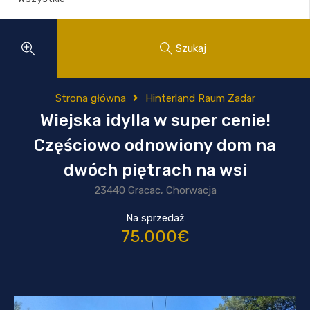
Szukaj
Strona główna
Hinterland Raum Zadar
Wiejska idylla w super cenie!
Częściowo odnowiony dom na
dwóch piętrach na wsi
23440 Gracac, Chorwacja
Na sprzedaż
75.000€