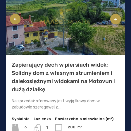
Zapierający dech w piersiach widok:
Solidny dom z własnym strumieniem i
dalekosiężnymi widokami na Motovun i
dużą działkę
Na sprzedaż oferowany jest wyjątkowy dom w
zabudowie szeregowej z…
Sypialnia
Lazienka
Powierzchnia mieszkalna (m²)
3
200
m²
1