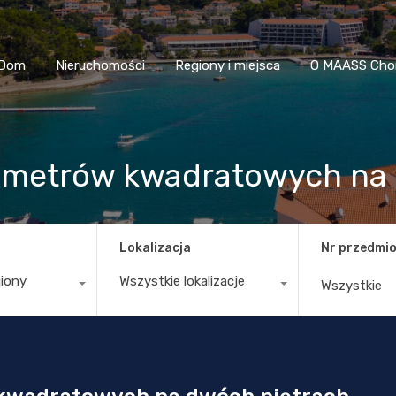
Dom
Nieruchomości
Regiony i miejsca
O MAASS
Dom
Nieruchomości
Regiony i miejsca
O MAASS Cho
0 metrów kwadratowych na
Lokalizacja
Nr przedmio
giony
Wszystkie lokalizacje