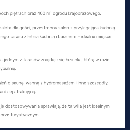
dwóch piętrach oraz 400 m² ogrodu krajobrazowego.
toaleta dla gości, przestronny salon z przylegającą kuchnią
nego tarasu z letnią kuchnią i basenem – idealne miejsce
 Na jednym z tarasów znajduje się łazienka, którą w razie
pialnię.
ień o saunę, wannę z hydromasażem i inne szczegóły,
rdziej atrakcyjną.
je dostosowywania sprawiają, że ta willa jest idealnym
torze turystycznym.