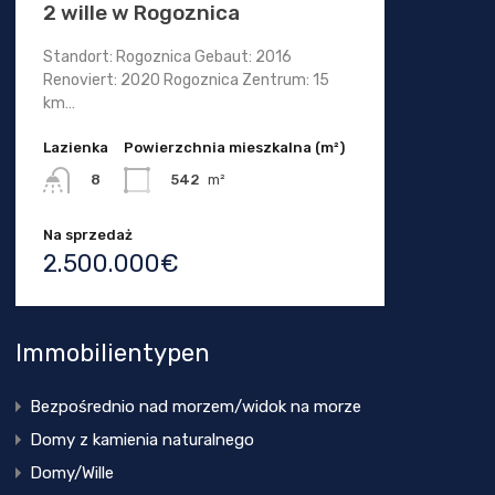
2 wille w Rogoznica
Standort: Rogoznica Gebaut: 2016
Renoviert: 2020 Rogoznica Zentrum: 15
km…
Lazienka
Powierzchnia mieszkalna (m²)
542
m²
8
Na sprzedaż
2.500.000€
Immobilientypen
Bezpośrednio nad morzem/widok na morze
Domy z kamienia naturalnego
Domy/Wille