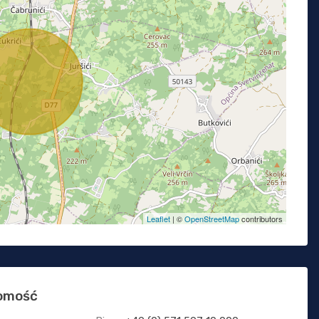
Leaflet
| ©
OpenStreetMap
contributors
homość