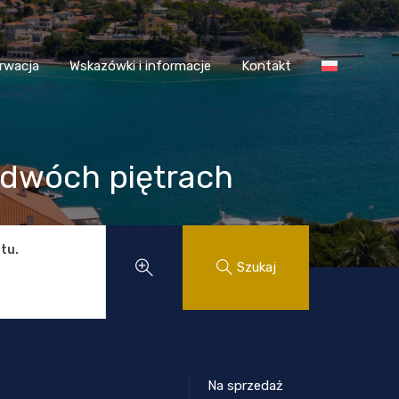
 Chorwacja
Wskazówki i informacje
Kontakt
rwacja
Wskazówki i informacje
Kontakt
 dwóch piętrach
tu.
Szukaj
Na sprzedaż