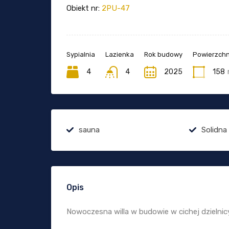
Obiekt nr:
2PU-47
Sypialnia
Lazienka
Rok budowy
Powierzchn
4
4
2025
158
sauna
Solidna
Opis
Nowoczesna willa w budowie w cichej dzielnicy