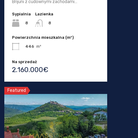
Brijuni z cudownymi zachodami…
Sypialnia
Lazienka
8
8
Powierzchnia mieszkalna (m²)
446
m²
Na sprzedaż
2.160.000€
Featured