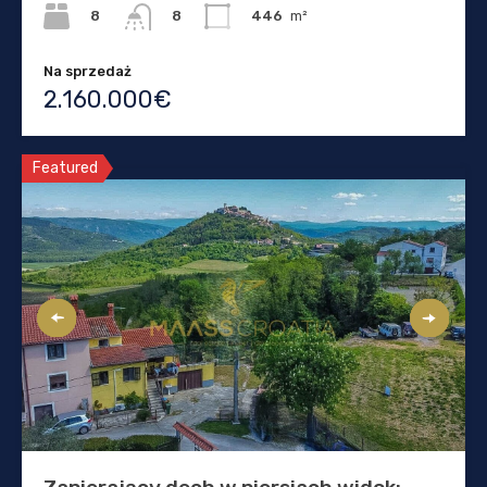
8
446
m²
8
Na sprzedaż
2.160.000€
Featured