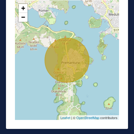
+
−
Leaflet
| ©
OpenStreetMap
contributors