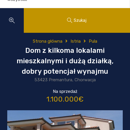
Szukaj
Strona główna
Istria
Pula
Dom z kilkoma lokalami
mieszkalnymi i dużą działką,
dobry potencjał wynajmu
53423 Premantura, Chorwacja
Na sprzedaż
1.100.000€