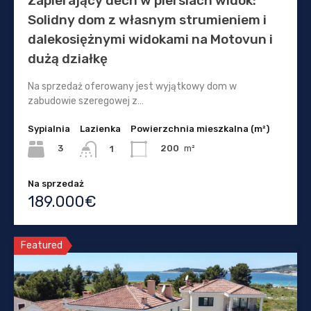
Zapierający dech w piersiach widok:
Solidny dom z własnym strumieniem i
dalekosiężnymi widokami na Motovun i
dużą działkę
Na sprzedaż oferowany jest wyjątkowy dom w
zabudowie szeregowej z…
Sypialnia
Lazienka
Powierzchnia mieszkalna (m²)
3
200
m²
1
Na sprzedaż
189.000€
Featured