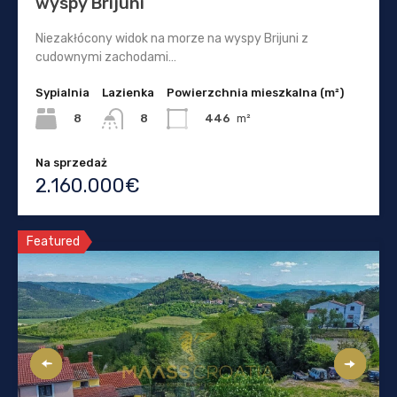
wyspy Brijuni
Niezakłócony widok na morze na wyspy Brijuni z
cudownymi zachodami…
Sypialnia
Lazienka
Powierzchnia mieszkalna (m²)
8
446
m²
8
Na sprzedaż
2.160.000€
Featured