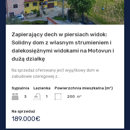
Zapierający dech w piersiach widok:
Solidny dom z własnym strumieniem i
dalekosiężnymi widokami na Motovun i
dużą działkę
Na sprzedaż oferowany jest wyjątkowy dom w
zabudowie szeregowej z…
Sypialnia
Lazienka
Powierzchnia mieszkalna (m²)
3
200
m²
1
Na sprzedaż
189.000€