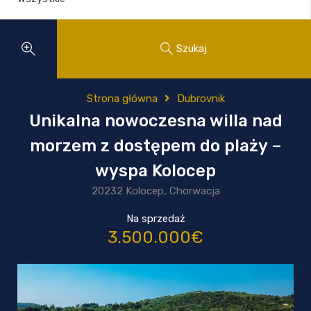
Szukaj
Strona główna
Dubrovnik
Unikalna nowoczesna willa nad
morzem z dostępem do plaży –
wyspa Kolocep
20232 Kolocep, Chorwacja
Na sprzedaż
3.500.000€