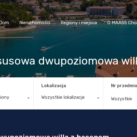
Dom
Nieruchomości
Regiony i miejsca
O MAASS
Dom
Nieruchomości
Regiony i miejsca
O MAASS Cho
susowa dwupoziomowa wil
Lokalizacja
Nr przedmio
giony
Wszystkie lokalizacje