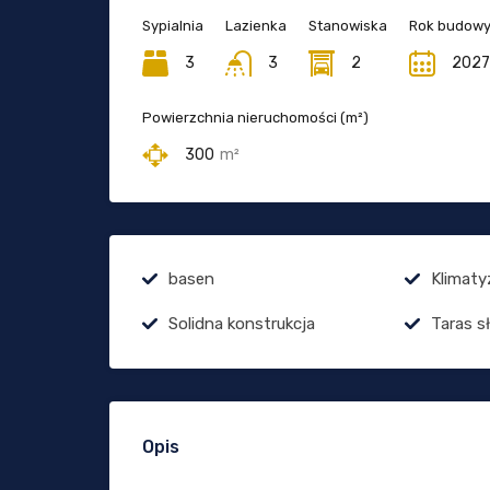
Sypialnia
Lazienka
Stanowiska
Rok budow
3
3
2
2027
Powierzchnia nieruchomości (m²)
300
m²
basen
Klimaty
Solidna konstrukcja
Taras s
Opis