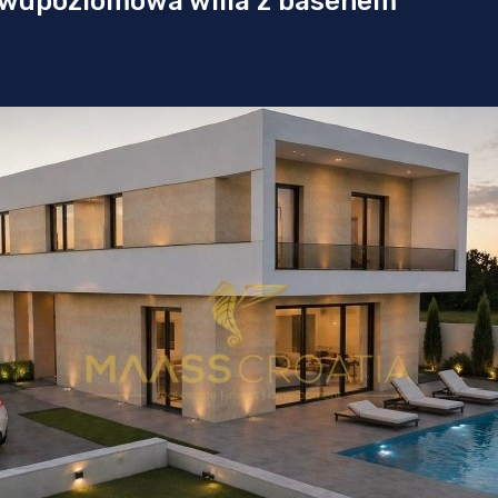
wupoziomowa willa z basenem