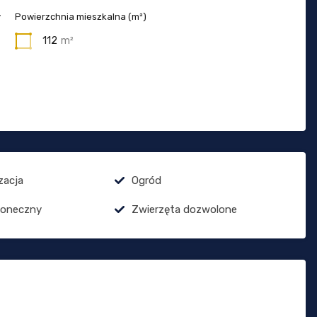
y
Powierzchnia mieszkalna (m²)
112
m²
zacja
Ogród
łoneczny
Zwierzęta dozwolone