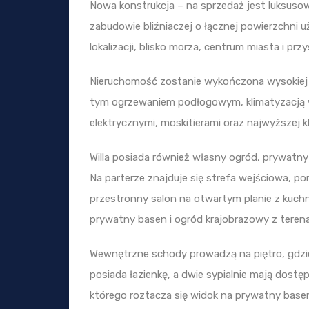
Nowa konstrukcja – na sprzedaż jest luksus
zabudowie bliźniaczej o łącznej powierzchni u
lokalizacji, blisko morza, centrum miasta i przy
Nieruchomość zostanie wykończona wysokiej
tym ogrzewaniem podłogowym, klimatyzacją we 
elektrycznymi, moskitierami oraz najwyższej k
Willa posiada również własny ogród, prywatny
Na parterze znajduje się strefa wejściowa, po
przestronny salon na otwartym planie z kuchn
prywatny basen i ogród krajobrazowy z terena
Wewnętrzne schody prowadzą na piętro, gdzie zn
posiada łazienkę, a dwie sypialnie mają dost
którego roztacza się widok na prywatny basen