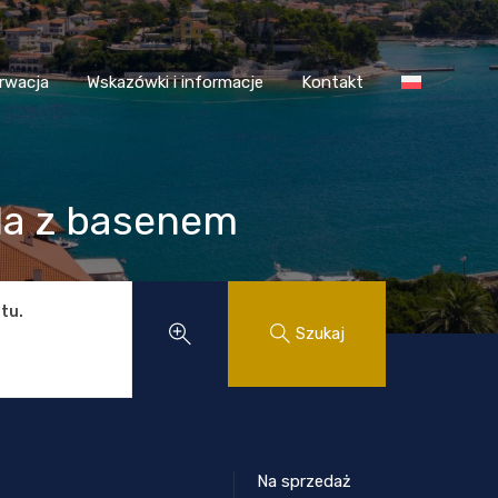
 Chorwacja
Wskazówki i informacje
Kontakt
rwacja
Wskazówki i informacje
Kontakt
la z basenem
tu.
Szukaj
Na sprzedaż