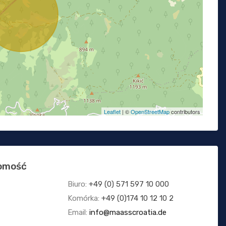
Leaflet
| ©
OpenStreetMap
contributors
homość
Biuro:
+49 (0) 571 597 10 000
Komórka:
+49 (0)174 10 12 10 2
Email:
info@maasscroatia.de