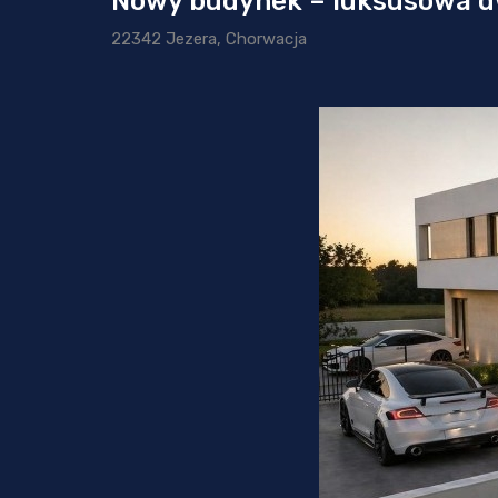
Nowy budynek – luksusowa d
22342 Jezera, Chorwacja