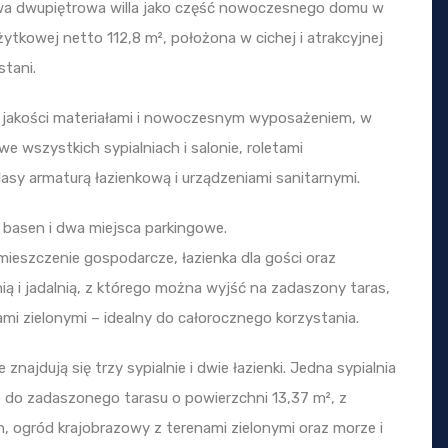
owa dwupiętrowa willa jako część nowoczesnego domu w
żytkowej netto 112,8 m², położona w cichej i atrakcyjnej
stani.
 jakości materiałami i nowoczesnym wyposażeniem, w
wszystkich sypialniach i salonie, roletami
lasy armaturą łazienkową i urządzeniami sanitarnymi.
 basen i dwa miejsca parkingowe.
mieszczenie gospodarcze, łazienka dla gości oraz
ią i jadalnią, z którego można wyjść na zadaszony taras,
mi zielonymi – idealny do całorocznego korzystania.
ajdują się trzy sypialnie i dwie łazienki. Jedna sypialnia
ęp do zadaszonego tarasu o powierzchni 13,37 m², z
, ogród krajobrazowy z terenami zielonymi oraz morze i