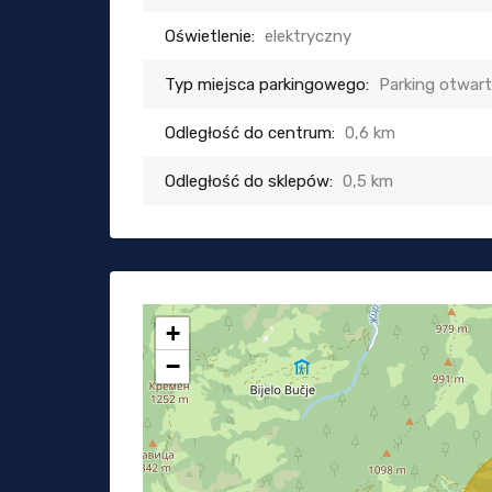
Oświetlenie:
elektryczny
Typ miejsca parkingowego:
Parking otwar
Odległość do centrum:
0,6 km
Odległość do sklepów:
0,5 km
+
−