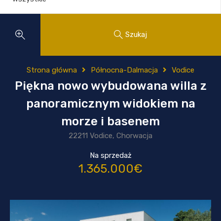
Szukaj
Strona główna
Północna-Dalmacja
Vodice
Piękna nowo wybudowana willa z
panoramicznym widokiem na
morze i basenem
22211 Vodice, Chorwacja
Na sprzedaż
1.365.000€