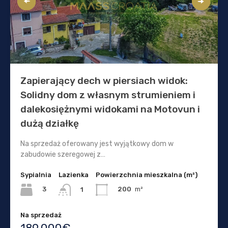
Zapierający dech w piersiach widok:
Solidny dom z własnym strumieniem i
dalekosiężnymi widokami na Motovun i
dużą działkę
Na sprzedaż oferowany jest wyjątkowy dom w
zabudowie szeregowej z…
Sypialnia
Lazienka
Powierzchnia mieszkalna (m²)
3
200
m²
1
Na sprzedaż