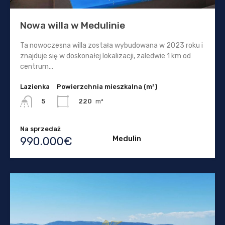
Nowa willa w Medulinie
Ta nowoczesna willa została wybudowana w 2023 roku i
znajduje się w doskonałej lokalizacji, zaledwie 1 km od
centrum...
Lazienka
Powierzchnia mieszkalna (m²)
220
m²
5
Na sprzedaż
Medulin
990.000€