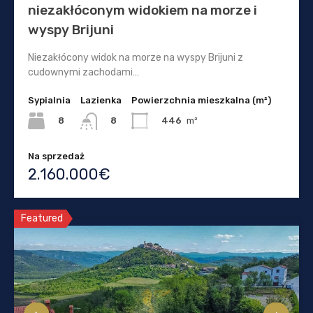
niezakłóconym widokiem na morze i
wyspy Brijuni
Niezakłócony widok na morze na wyspy Brijuni z
cudownymi zachodami…
Sypialnia
Lazienka
Powierzchnia mieszkalna (m²)
8
446
m²
8
Na sprzedaż
2.160.000€
Featured