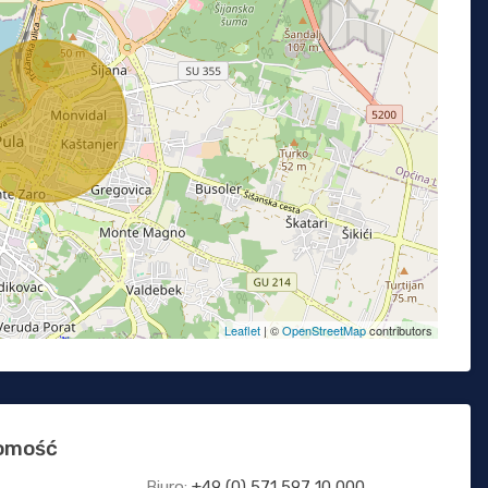
Leaflet
| ©
OpenStreetMap
contributors
homość
Biuro:
+49 (0) 571 597 10 000