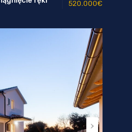
iągnięcie ręki
520.000€