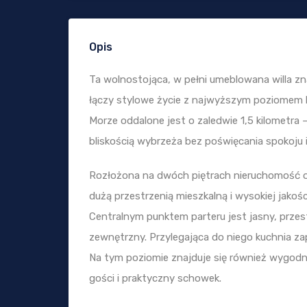
Opis
Ta wolnostojąca, w pełni umeblowana willa znajd
łączy stylowe życie z najwyższym poziomem 
Morze oddalone jest o zaledwie 1,5 kilometra –
bliskością wybrzeża bez poświęcania spokoju 
Rozłożona na dwóch piętrach nieruchomość o
dużą przestrzenią mieszkalną i wysokiej jako
Centralnym punktem parteru jest jasny, przes
zewnętrzny. Przylegająca do niego kuchnia zap
Na tym poziomie znajduje się również wygodna s
gości i praktyczny schowek.