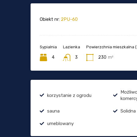
Obiekt nr:
2PU-60
Sypialnia
Lazienka
Powierzchnia mieszkalna 
4
3
230
m²
Możliwo
korzystanie z ogrodu
komerc
sauna
Solidna
umeblowany