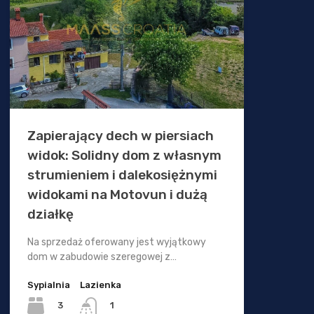
Zapierający dech w piersiach
widok: Solidny dom z własnym
strumieniem i dalekosiężnymi
widokami na Motovun i dużą
działkę
Na sprzedaż oferowany jest wyjątkowy
dom w zabudowie szeregowej z…
Sypialnia
Lazienka
3
1