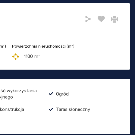
(m²)
Powierzchnia nieruchomości (m²)
1100
m²
ść wykorzystania
Ogród
yjnego
 konstrukcja
Taras słoneczny