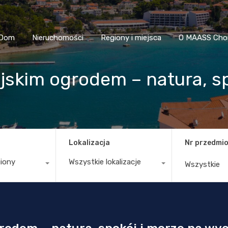
Dom
Nieruchomości
Regiony i miejsca
O MAASS
Dom
Nieruchomości
Regiony i miejsca
O MAASS Cho
jskim ogrodem – natura, s
Lokalizacja
Nr przedmio
giony
Wszystkie lokalizacje