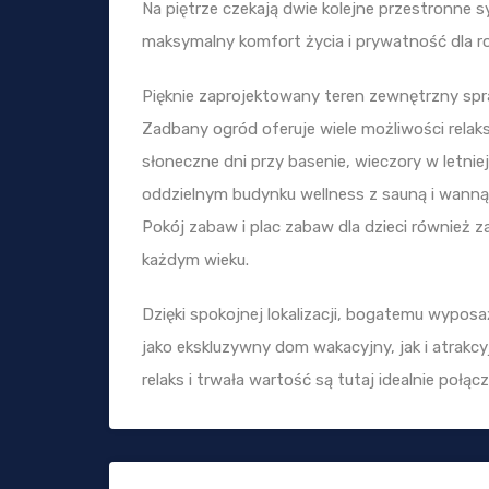
Na piętrze czekają dwie kolejne przestronne s
maksymalny komfort życia i prywatność dla rod
Pięknie zaprojektowany teren zewnętrzny sp
Zadbany ogród oferuje wiele możliwości rela
słoneczne dni przy basenie, wieczory w letni
oddzielnym budynku wellness z sauną i wann
Pokój zabaw i plac zabaw dla dzieci również za
każdym wieku.
Dzięki spokojnej lokalizacji, bogatemu wyposa
jako ekskluzywny dom wakacyjny, jak i atrakc
relaks i trwała wartość są tutaj idealnie połąc