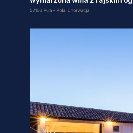
Wymarzona willa z rajskim og
52100 Pula - Pola, Chorwacja