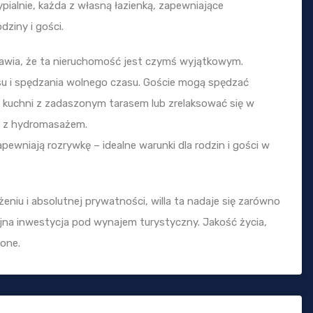
ypialnie, każda z własną łazienką, zapewniające
ziny i gości.
rawia, że ta nieruchomość jest czymś wyjątkowym.
ksu i spędzania wolnego czasu. Goście mogą spędzać
ej kuchni z zadaszonym tarasem lub zrelaksować się w
ą z hydromasażem.
pewniają rozrywkę – idealne warunki dla rodzin i gości w
żeniu i absolutnej prywatności, willa ta nadaje się zarówno
yjna inwestycja pod wynajem turystyczny. Jakość życia,
zone.