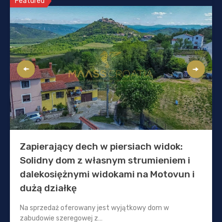
Featured
Zapierający dech w piersiach widok:
Solidny dom z własnym strumieniem i
dalekosiężnymi widokami na Motovun i
dużą działkę
Na sprzedaż oferowany jest wyjątkowy dom w
zabudowie szeregowej z…