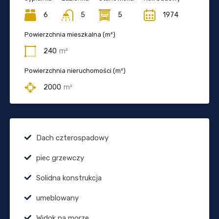
6
5
5
1974
Powierzchnia mieszkalna (m²)
240
m²
Powierzchnia nieruchomości (m²)
2000
m²
Dach czterospadowy
piec grzewczy
Solidna konstrukcja
umeblowany
Widok na morze