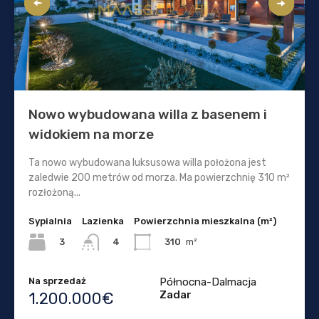
Nowo wybudowana willa z basenem i
widokiem na morze
Ta nowo wybudowana luksusowa willa położona jest
zaledwie 200 metrów od morza. Ma powierzchnię 310 m²
rozłożoną...
Sypialnia
Lazienka
Powierzchnia mieszkalna (m²)
3
310
m²
4
Na sprzedaż
Północna-Dalmacja
Zadar
1.200.000€