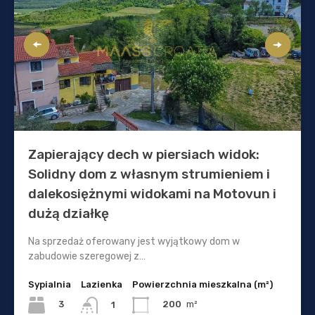
Zapierający dech w piersiach widok:
Solidny dom z własnym strumieniem i
dalekosiężnymi widokami na Motovun i
dużą działkę
Na sprzedaż oferowany jest wyjątkowy dom w
zabudowie szeregowej z…
Sypialnia
Lazienka
Powierzchnia mieszkalna (m²)
3
200
m²
1