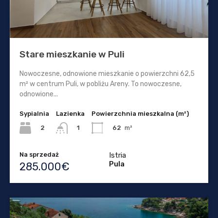
Stare mieszkanie w Puli
Nowoczesne, odnowione mieszkanie o powierzchni 62,5
m² w centrum Puli, w pobliżu Areny. To nowoczesne,
odnowione...
Sypialnia
Lazienka
Powierzchnia mieszkalna (m²)
2
62
m²
1
Na sprzedaż
Istria
Pula
285.000€