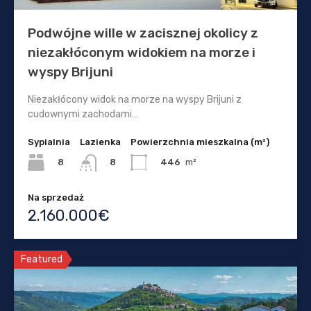
Podwójne wille w zacisznej okolicy z
niezakłóconym widokiem na morze i
wyspy Brijuni
Niezakłócony widok na morze na wyspy Brijuni z
cudownymi zachodami…
Sypialnia
Lazienka
Powierzchnia mieszkalna (m²)
8
446
m²
8
Na sprzedaż
2.160.000€
Featured