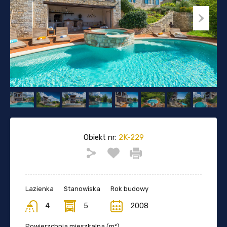
Obiekt nr:
2K-229
Lazienka
Stanowiska
Rok budowy
4
5
2008
Powierzchnia mieszkalna (m²)