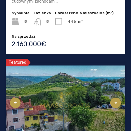
cudownymi zachodami…
Sypialnia
Lazienka
Powierzchnia mieszkalna (m²)
8
446
m²
8
Na sprzedaż
2.160.000€
Featured