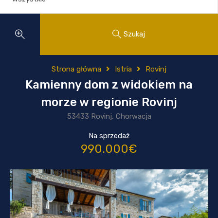
Szukaj
Strona główna
Istria
Rovinj
Kamienny dom z widokiem na
morze w regionie Rovinj
53433 Rovinj, Chorwacja
Na sprzedaż
990.000€