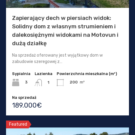
Zapierający dech w piersiach widok:
Solidny dom z własnym strumieniem i
dalekosiężnymi widokami na Motovun i
dużą działkę
Na sprzedaż oferowany jest wyjątkowy dom w
zabudowie szeregowej z…
Sypialnia
Lazienka
Powierzchnia mieszkalna (m²)
3
200
m²
1
Na sprzedaż
189.000€
Featured