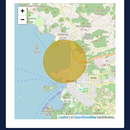
+
−
Leaflet
| ©
OpenStreetMap
contributors