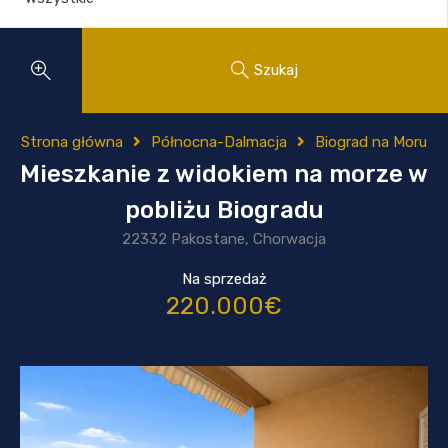
Szukaj
Strona główna
Północna-Dalmacja
Biograd na Moru
Mieszkanie z widokiem na morze w
pobliżu Biogradu
22332 Pakostane, Chorwacja
Na sprzedaż
220.000€