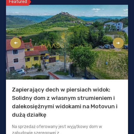
Featured
Zapierający dech w piersiach widok:
Solidny dom z własnym strumieniem i
dalekosiężnymi widokami na Motovun i
dużą działkę
Na sprzedaż oferowany jest wyjątkowy dom w
zabudowie szeregowej z…