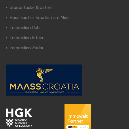
Grundstücke Kroatien
Haus kaufen Kroatien am Meer
Immobilien Rab
Immobilien Istrien
Immobilien Zadar