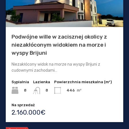
Podwójne wille w zacisznej okolicy z
niezakłóconym widokiem na morze i
wyspy Brijuni
Niezakłócony widok na morze na wyspy Brijuni z
cudownymi zachodami…
Sypialnia
Lazienka
Powierzchnia mieszkalna (m²)
8
446
m²
8
Na sprzedaż
2.160.000€