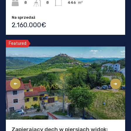
8
446
m²
8
Na sprzedaż
2.160.000€
Featured
Zapierający dech w piersiach widok: