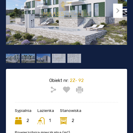
Obiekt nr:
2Z- 92
Sypialnia
Lazienka
Stanowiska
2
1
2
Powierzchnia mieszkalna (m²)