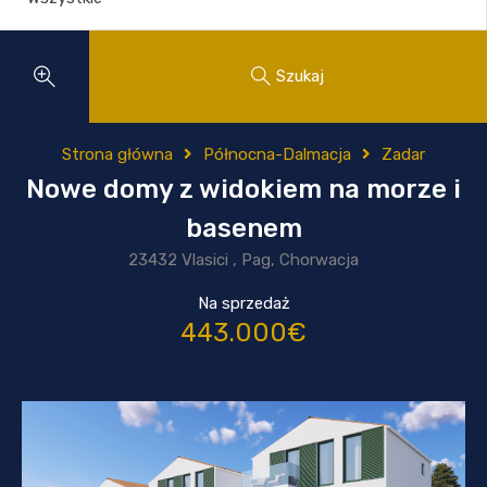
Szukaj
Strona główna
Północna-Dalmacja
Zadar
Nowe domy z widokiem na morze i
basenem
23432 Vlasici , Pag, Chorwacja
Na sprzedaż
443.000€