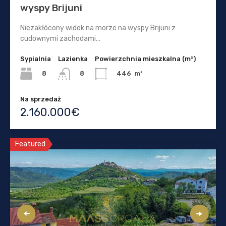
wyspy Brijuni
Niezakłócony widok na morze na wyspy Brijuni z
cudownymi zachodami…
Sypialnia
Lazienka
Powierzchnia mieszkalna (m²)
8
446
m²
8
Na sprzedaż
2.160.000€
Featured