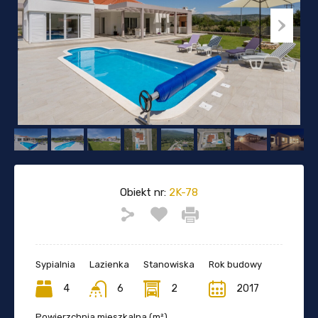
Obiekt nr:
2K-78
Sypialnia
Lazienka
Stanowiska
Rok budowy
4
6
2
2017
Powierzchnia mieszkalna (m²)