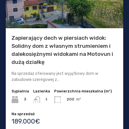
Zapierający dech w piersiach widok:
Solidny dom z własnym strumieniem i
dalekosiężnymi widokami na Motovun i
dużą działkę
Na sprzedaż oferowany jest wyjątkowy dom w
zabudowie szeregowej z…
Sypialnia
Lazienka
Powierzchnia mieszkalna (m²)
3
200
m²
1
Na sprzedaż
189.000€