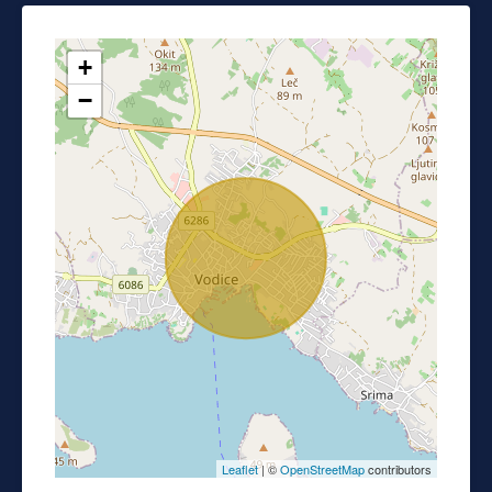
+
−
Leaflet
| ©
OpenStreetMap
contributors