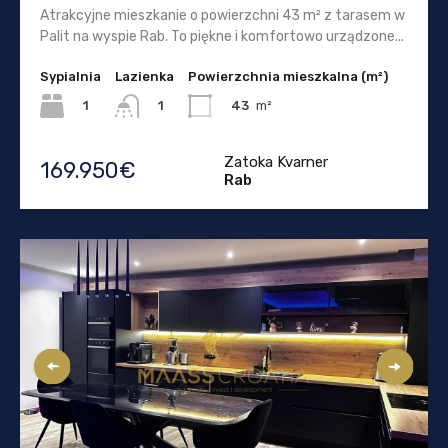
Atrakcyjne mieszkanie o powierzchni 43 m² z tarasem w
Palit na wyspie Rab. To piękne i komfortowo urządzone...
Sypialnia
Lazienka
Powierzchnia mieszkalna (m²)
1
43
m²
1
Zatoka Kvarner
169.950€
Rab