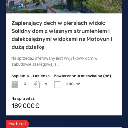
Zapierający dech w piersiach widok:
Solidny dom z własnym strumieniem i
dalekosiężnymi widokami na Motovun i
dużą działkę
Na sprzedaż oferowany jest wyjątkowy dom w
zabudowie szeregowej z…
Sypialnia
Lazienka
Powierzchnia mieszkalna (m²)
3
200
m²
1
Na sprzedaż
189.000€
Featured