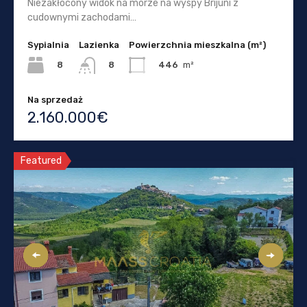
Niezakłócony widok na morze na wyspy Brijuni z
cudownymi zachodami…
Sypialnia
Lazienka
Powierzchnia mieszkalna (m²)
8
446
m²
8
Na sprzedaż
2.160.000€
Featured