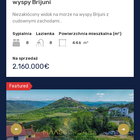
wyspy Brijuni
Niezakłócony widok na morze na wyspy Brijuni z
cudownymi zachodami…
Sypialnia
Lazienka
Powierzchnia mieszkalna (m²)
8
446
m²
8
Na sprzedaż
2.160.000€
Featured