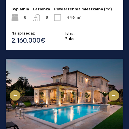
Sypialnia
Lazienka
Powierzchnia mieszkalna (m²)
8
446
m²
8
Na sprzedaż
Istria
Pula
2.160.000€