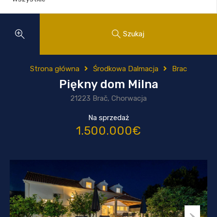
Szukaj
Strona główna
Środkowa Dalmacja
Brac
Piękny dom Milna
21223 Brač, Chorwacja
Na sprzedaż
1.500.000€