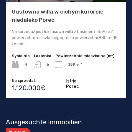
Gustowna willa w cichym kurorcie
niedaleko Porec
Na sprzedaż jest luksusowa willa z basenem i 359 m2
powierzchni mieszkalnej, ogród o powierzchni 880 m, 15
km od...
Sypialnia
Lazienka
Powierzchnia mieszkalna (m²)
4
359
m²
6
Na sprzedaż
Istria
Porec
1.120.000€
Ausgesuchte Immobilien
Featured