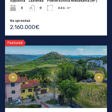
Sypialnia
Lazienka
Powierzchnia mieszkalna (m²)
8
446
m²
8
Na sprzedaż
2.160.000€
Featured