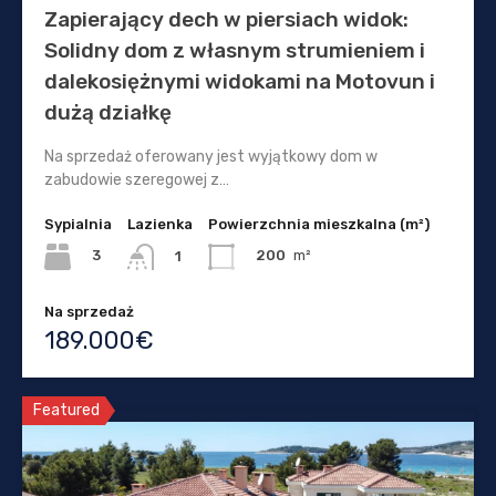
Zapierający dech w piersiach widok:
Solidny dom z własnym strumieniem i
dalekosiężnymi widokami na Motovun i
dużą działkę
Na sprzedaż oferowany jest wyjątkowy dom w
zabudowie szeregowej z…
Sypialnia
Lazienka
Powierzchnia mieszkalna (m²)
3
200
m²
1
Na sprzedaż
189.000€
Featured