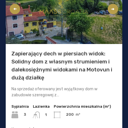
Zapierający dech w piersiach widok:
Solidny dom z własnym strumieniem i
dalekosiężnymi widokami na Motovun i
dużą działkę
Na sprzedaż oferowany jest wyjątkowy dom w
zabudowie szeregowej z…
Sypialnia
Lazienka
Powierzchnia mieszkalna (m²)
3
200
m²
1