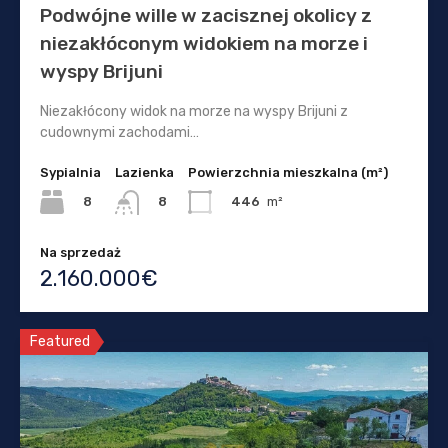
Podwójne wille w zacisznej okolicy z
niezakłóconym widokiem na morze i
wyspy Brijuni
Niezakłócony widok na morze na wyspy Brijuni z
cudownymi zachodami…
Sypialnia
Lazienka
Powierzchnia mieszkalna (m²)
8
446
m²
8
Na sprzedaż
2.160.000€
Featured