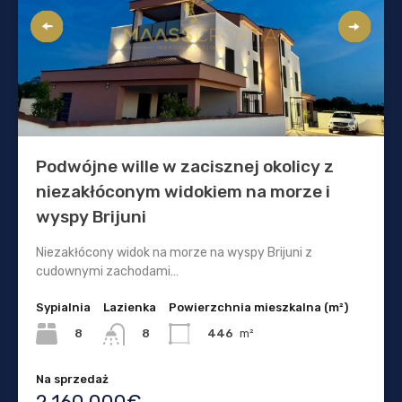
Podwójne wille w zacisznej okolicy z
niezakłóconym widokiem na morze i
wyspy Brijuni
Niezakłócony widok na morze na wyspy Brijuni z
cudownymi zachodami…
Sypialnia
Lazienka
Powierzchnia mieszkalna (m²)
8
446
m²
8
Na sprzedaż