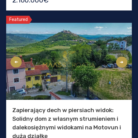
2.160.000€
Featured
Zapierający dech w piersiach widok:
Solidny dom z własnym strumieniem i
dalekosiężnymi widokami na Motovun i
dużą działkę