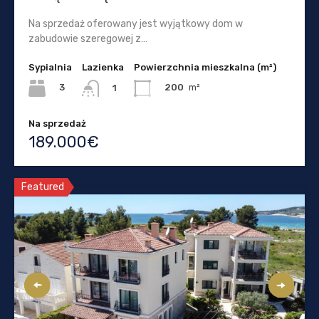
Na sprzedaż oferowany jest wyjątkowy dom w
zabudowie szeregowej z…
Sypialnia
Lazienka
Powierzchnia mieszkalna (m²)
3
200
m²
1
Na sprzedaż
189.000€
Featured