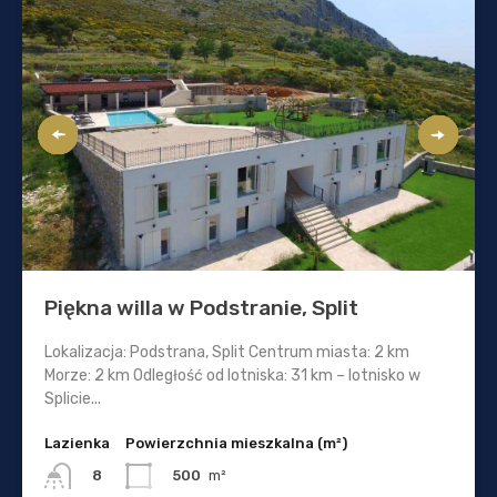
Piękna willa w Podstranie, Split
Lokalizacja: Podstrana, Split Centrum miasta: 2 km
Morze: 2 km Odległość od lotniska: 31 km – lotnisko w
Splicie...
Lazienka
Powierzchnia mieszkalna (m²)
500
m²
8