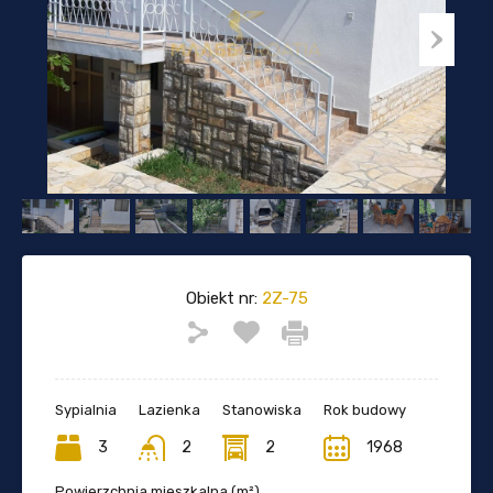
Obiekt nr:
2Z-75
Sypialnia
Lazienka
Stanowiska
Rok budowy
3
2
2
1968
Powierzchnia mieszkalna (m²)