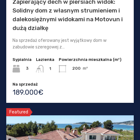
Zapierający dech w piersiach widok:
Solidny dom z własnym strumieniem i
dalekosiężnymi widokami na Motovun i
dużą działkę
Na sprzedaż oferowany jest wyjątkowy dom w
zabudowie szeregowej z…
Sypialnia
Lazienka
Powierzchnia mieszkalna (m²)
3
200
m²
1
Na sprzedaż
189.000€
Featured