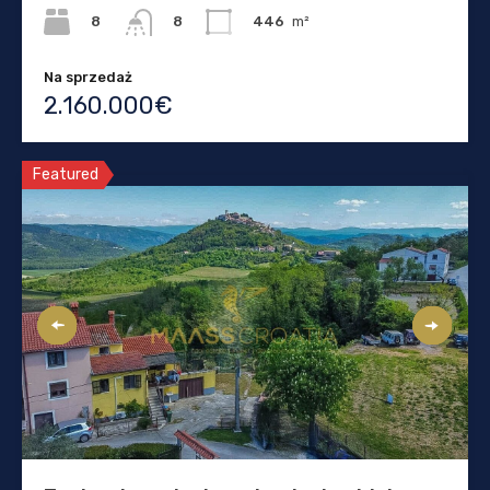
8
446
m²
8
Na sprzedaż
2.160.000€
Featured