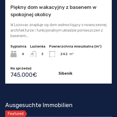
Piękny dom wakacyjny z basenem w
spokojnej okolicy
W Lozovac znajduje się dom wolnostojący o nowoczesnej
architekturze i funkcjonalnym układzie pomieszczeń z
basenem...
Sypialnia
Lazienka
Powierzchnia mieszkalna (m²)
4
242
m²
3
Na sprzedaż
Sibenik
745.000€
Ausgesuchte Immobilien
Featured