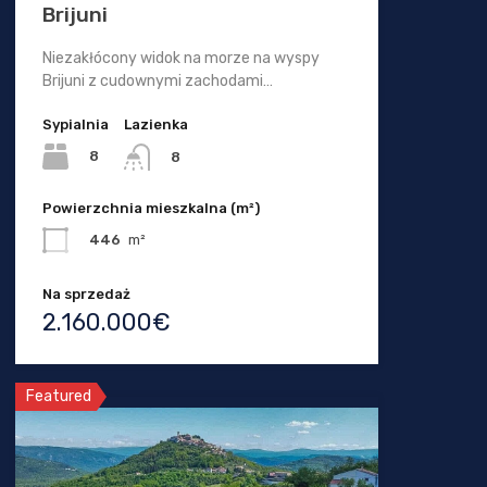
Brijuni
Niezakłócony widok na morze na wyspy
Brijuni z cudownymi zachodami…
Sypialnia
Lazienka
8
8
Powierzchnia mieszkalna (m²)
446
m²
Na sprzedaż
2.160.000€
Featured