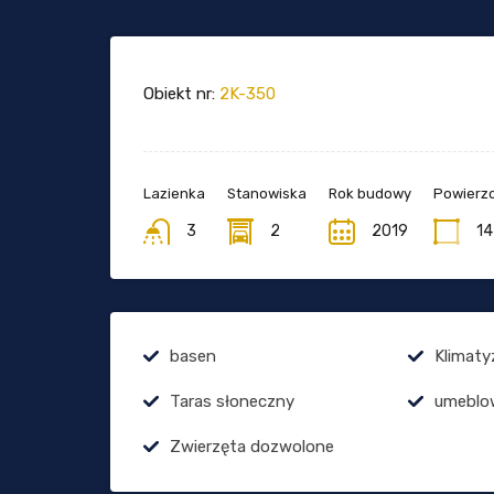
Obiekt nr:
2K-350
Lazienka
Stanowiska
Rok budowy
Powierzc
3
2
2019
14
basen
Klimaty
Taras słoneczny
umeblo
Zwierzęta dozwolone