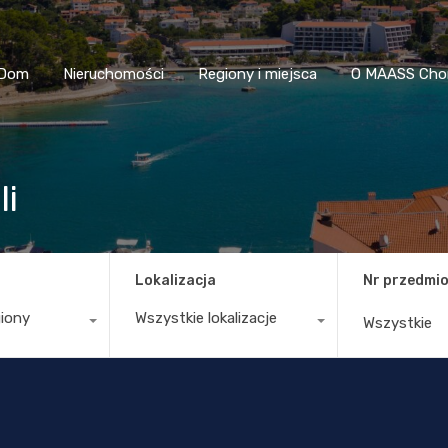
Dom
Nieruchomości
Regiony i miejsca
O MAASS
Dom
Nieruchomości
Regiony i miejsca
O MAASS Cho
li
Lokalizacja
Nr przedmio
giony
Wszystkie lokalizacje