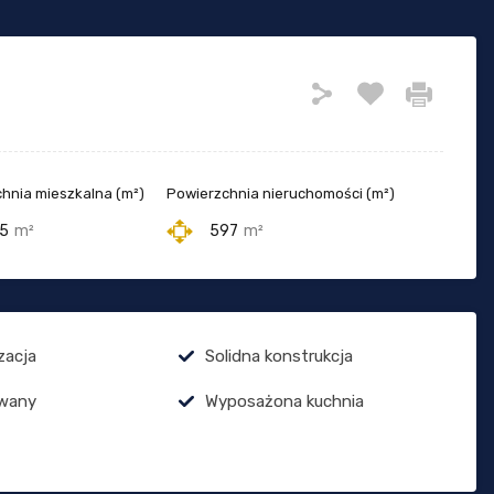
hnia mieszkalna (m²)
Powierzchnia nieruchomości (m²)
5
m²
597
m²
zacja
Solidna konstrukcja
wany
Wyposażona kuchnia