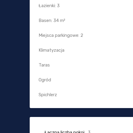
Łazienki: 3
Basen: 34 m²
Miejsca parkingowe: 2
Klimatyzacja
Taras
Ogród
Spichlerz
Łączna liczba pokoi:
3