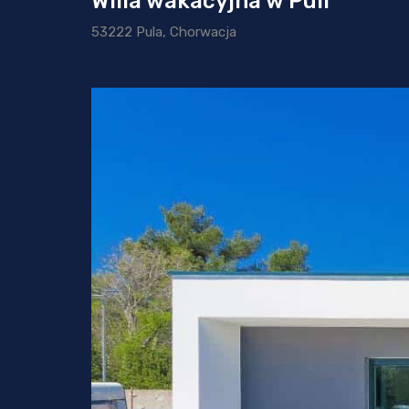
Willa wakacyjna w Puli
53222 Pula, Chorwacja