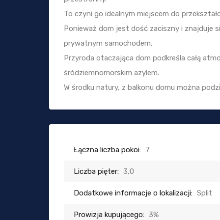
To czyni go idealnym miejscem do przekształc
Ponieważ dom jest dość zaciszny i znajduje 
prywatnym samochodem.
Przyroda otaczająca dom podkreśla całą atmosf
śródziemnomorskim azylem.
W środku natury, z balkonu domu można podziwi
Łączna liczba pokoi:
7
Liczba pięter:
3,0
Dodatkowe informacje o lokalizacji:
Split
Prowizja kupującego:
3%