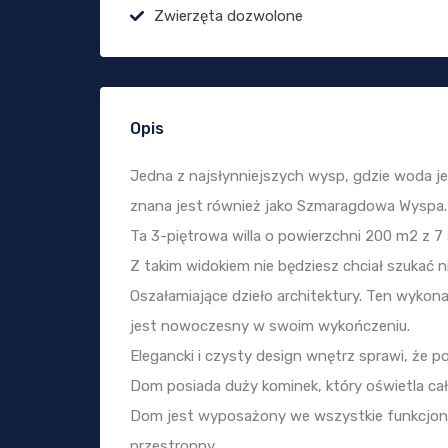
Zwierzęta dozwolone
Opis
Jedna z najsłynniejszych wysp, gdzie woda jes
znana jest również jako Szmaragdowa Wyspa.
Ta 3-piętrowa willa o powierzchni 200 m2 z 7 sy
Z takim widokiem nie będziesz chciał szukać n
Oszałamiające dzieło architektury. Ten wykon
jest nowoczesny w swoim wykończeniu.
Elegancki i czysty design wnętrz sprawi, że p
Dom posiada duży kominek, który oświetla ca
Dom jest wyposażony we wszystkie funkcjona
przestronny.