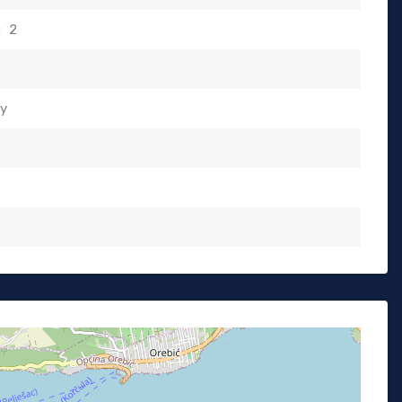
:
2
ty