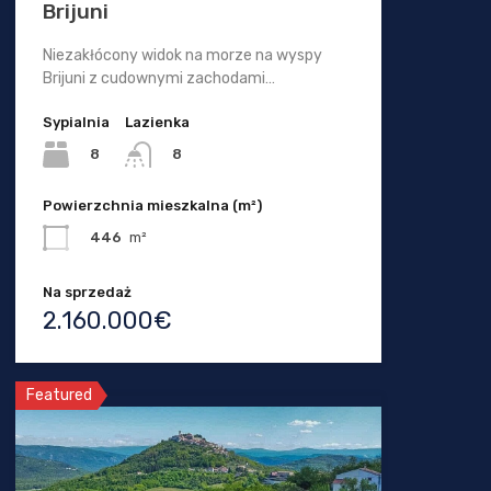
Brijuni
Niezakłócony widok na morze na wyspy
Brijuni z cudownymi zachodami…
Sypialnia
Lazienka
8
8
Powierzchnia mieszkalna (m²)
446
m²
Na sprzedaż
2.160.000€
Featured