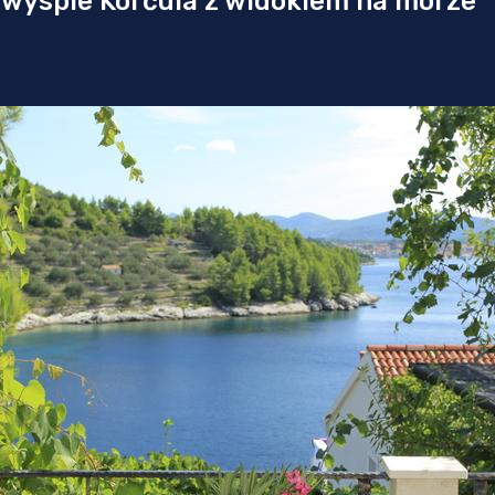
wyspie Korčula z widokiem na morze