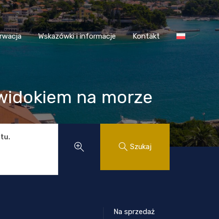
 Chorwacja
Wskazówki i informacje
Kontakt
rwacja
Wskazówki i informacje
Kontakt
 widokiem na morze
tu.
Szukaj
Na sprzedaż