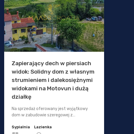
Zapierający dech w piersiach
widok: Solidny dom z własnym
strumieniem i dalekosiężnymi
widokami na Motovun i dużą
działkę
Na sprzedaż oferowany jest wyjątkowy
dom w zabudowie szeregowej z…
Sypialnia
Lazienka