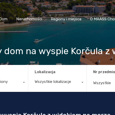
Dom
Nieruchomości
Regiony i miejsca
O MAASS
Dom
Nieruchomości
Regiony i miejsca
O MAASS Cho
 dom na wyspie Korčula z
Lokalizacja
Nr przedmio
giony
Wszystkie lokalizacje