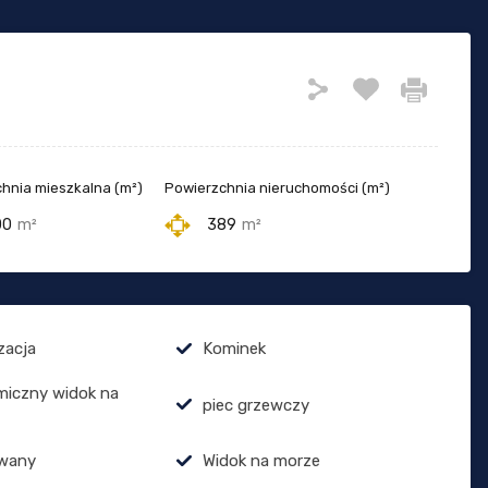
hnia mieszkalna (m²)
Powierzchnia nieruchomości (m²)
00
m²
389
m²
zacja
Kominek
miczny widok na
piec grzewczy
wany
Widok na morze