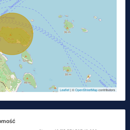
Leaflet
| ©
OpenStreetMap
contributors
homość