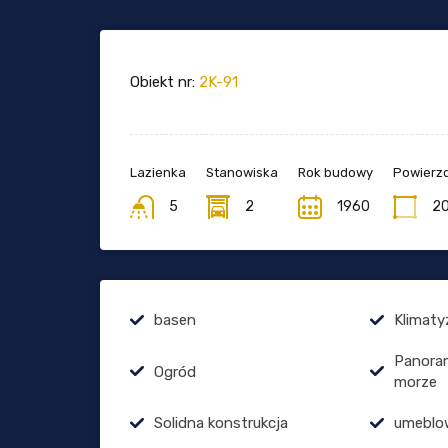
Obiekt nr:
2K-91
Lazienka
Stanowiska
Rok budowy
Powierzc
5
2
1960
2
basen
Klimaty
Panora
Ogród
morze
Solidna konstrukcja
umeblo